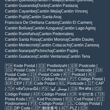
|
|
|
Cantón Guaranda
Durán
Cantón Pastaza
|
|
|
Cantón Cayambe
Cantón Mejía
Cantón Vinces
|
|
|
Cantón Pujilí
Cantón Santa Ana
|
|
Francisco De Orellana Canton
Cantón El Carmen
|
|
Cantón Bolívar
Cantón Azogues
Cantón Lago Agrio
|
|
|
Cantón Rumiñahui
Canton Pedernales
|
|
Cantón Santa Rosa
Cantón Morona
Cantón Daule
|
|
|
Cantón Montecristi
Cantón Cotacachi
Cantón Zamora
|
|
|
Cantón Naranjal
Pichincha
Cantón Paján
|
|
|
Cantón Gualaceo
Cantón Ventanas
Cantón Tena
|
|
🇵🇭
Kode Postal
| 🇩🇪
Postleitzahl
| 🇬🇧
Postcode
|
🇸🇬
Postal Code
| 🇦🇺
Postcode
| 🇳🇿
Postcode
| 🇨🇦
Postal Code
| 🇿🇦
Postal Code
| 🇲🇾
Poskod
| 🇲🇽
Código Postal
| 🇪🇸
Código Postal
| 🇵🇹
Código Postal
|
🇧🇷
CEP
| 🇫🇷
Code Postal
| 🇳🇱
Postcode
| 🇮🇹
CAP
| 🇹🇭
รหัสไปรษณีย์
| 🇵🇰
پوسٹل کوڈ
| 🇮🇳
पिन कोड
| 🇨🇴
Código Postal
| 🇦🇷
Código Postal
| 🇰🇷
우편번호
| 🇹🇷
Posta Kodu
| 🇵🇱
Kod Pocztowy
| 🇷🇴
Cod Poștal
| 🇫🇮
Postinumero
| 🇵🇪
Código Postal
| 🇨🇱
Código Postal
|
🇺🇸
ZIP Code
| 🇯🇵
郵便番号
| 🇦🇹
PLZ
| 🇨🇭