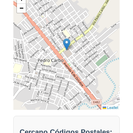
−
Leaflet
Cercano Códigos Postales: