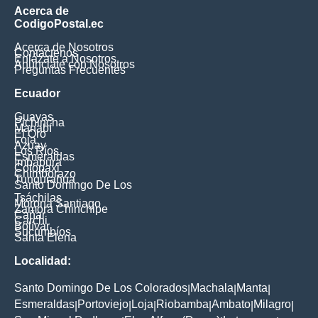
Acerca de
CodigoPostal.ec
Acerca de Nosotros
Contáctenos
Enlázate a Nosotros
Anúnciate con Nosotros
Preguntas Frecuentes
Ecuador
Guayas
Pichincha
Manabí
El Oro
Loja
Azuay
Los Ríos
Esmeraldas
Imbabura
Cotopaxi
Chimborazo
Tungurahua
Santo Domingo De Los
Tsáchilas
Morona Santiago
Zamora Chinchipe
Cañar
Carchi
Bolívar
Sucumbíos
Santa Elena
Localidad:
Santo Domingo De Los Colorados
Machala
Manta
|
|
|
Esmeraldas
Portoviejo
Loja
Riobamba
Ambato
Milagro
|
|
|
|
|
|