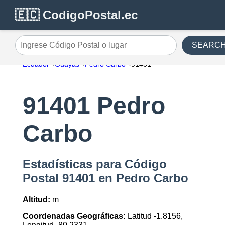
🇪🇨 CodigoPostal.ec
SEARC
Ingrese Código Postal o lugar
Ecuador
Guayas
Pedro Carbo
91401
91401 Pedro
Carbo
Estadísticas para Código
Postal 91401 en Pedro Carbo
Altitud:
m
Coordenadas Geográficas:
Latitud -1.8156,