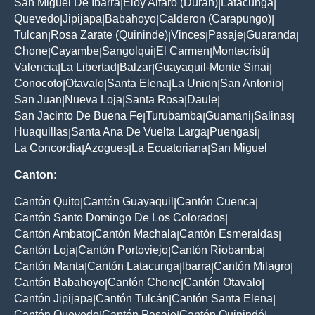
San Miguel De Ibarra
Eloy Alfaro (Duran)
Latacunga
|
|
|
Quevedo
Jipijapa
Babahoyo
Calderon (Carapungo)
|
|
|
|
Tulcan
Rosa Zarate (Quininde)
Vinces
Pasaje
Guaranda
|
|
|
|
|
Chone
Cayambe
Sangolqui
El Carmen
Montecristi
|
|
|
|
|
Valencia
La Libertad
Balzar
Guayaquil-Monte Sinai
|
|
|
|
Conocoto
Otavalo
Santa Elena
La Union
San Antonio
|
|
|
|
|
San Juan
Nueva Loja
Santa Rosa
Daule
|
|
|
|
San Jacinto De Buena Fe
Turubamba
Guamani
Salinas
|
|
|
|
Huaquillas
Santa Ana De Vuelta Larga
Puengasi
|
|
|
La Concordia
Azogues
La Ecuatoriana
San Miguel
|
|
|
Canton:
Cantón Quito
Cantón Guayaquil
Cantón Cuenca
|
|
|
Cantón Santo Domingo De Los Colorados
|
Cantón Ambato
Cantón Machala
Cantón Esmeraldas
|
|
|
Cantón Loja
Cantón Portoviejo
Cantón Riobamba
|
|
|
Cantón Manta
Cantón Latacunga
Ibarra
Cantón Milagro
|
|
|
|
Cantón Babahoyo
Cantón Chone
Cantón Otavalo
|
|
|
Cantón Jipijapa
Cantón Tulcán
Cantón Santa Elena
|
|
|
Cantón Quevedo
Cantón Pasaje
Cantón Quinindé