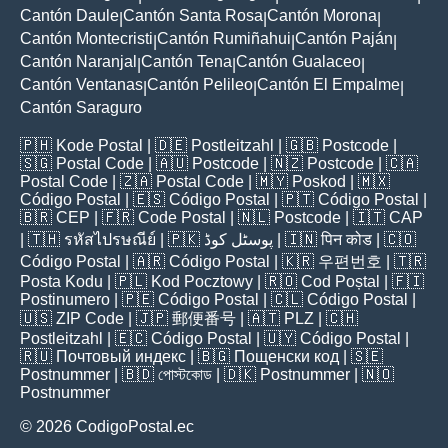
Cantón Daule
Cantón Santa Rosa
Cantón Morona
|
|
|
Cantón Montecristi
Cantón Rumiñahui
Cantón Paján
|
|
|
Cantón Naranjal
Cantón Tena
Cantón Gualaceo
|
|
|
Cantón Ventanas
Cantón Pelileo
Cantón El Empalme
|
|
|
Cantón Saraguro
🇵🇭
Kode Postal
| 🇩🇪
Postleitzahl
| 🇬🇧
Postcode
|
🇸🇬
Postal Code
| 🇦🇺
Postcode
| 🇳🇿
Postcode
| 🇨🇦
Postal Code
| 🇿🇦
Postal Code
| 🇲🇾
Poskod
| 🇲🇽
Código Postal
| 🇪🇸
Código Postal
| 🇵🇹
Código Postal
|
🇧🇷
CEP
| 🇫🇷
Code Postal
| 🇳🇱
Postcode
| 🇮🇹
CAP
| 🇹🇭
รหัสไปรษณีย์
| 🇵🇰
پوسٹل کوڈ
| 🇮🇳
पिन कोड
| 🇨🇴
Código Postal
| 🇦🇷
Código Postal
| 🇰🇷
우편번호
| 🇹🇷
Posta Kodu
| 🇵🇱
Kod Pocztowy
| 🇷🇴
Cod Poștal
| 🇫🇮
Postinumero
| 🇵🇪
Código Postal
| 🇨🇱
Código Postal
|
🇺🇸
ZIP Code
| 🇯🇵
郵便番号
| 🇦🇹
PLZ
| 🇨🇭
Postleitzahl
| 🇪🇨
Código Postal
| 🇺🇾
Código Postal
|
🇷🇺
Почтовый индекс
| 🇧🇬
Пощенски код
| 🇸🇪
Postnummer
| 🇧🇩
পোস্টকোড
| 🇩🇰
Postnummer
| 🇳🇴
Postnummer
© 2026 CodigoPostal.ec