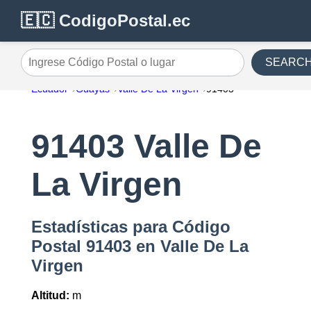
🇪🇨 CodigoPostal.ec
SEARC
Ingrese Código Postal o lugar
Ecuador
Guayas
Valle De La Virgen
91403
91403 Valle De
La Virgen
Estadísticas para Código
Postal 91403 en Valle De La
Virgen
Altitud:
m