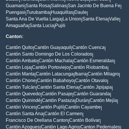
Guamani
Santa Rosa
Salinas
San Jacinto De Buena Fe
|
|
|
|
Puengasi
Turubamba
Huaquillas
Daule
|
|
|
|
Santa Ana De Vuelta Larga
La Union
Santa Elena
Valle
|
|
|
|
Amaguaña
Santa Lucia
Pujili
|
|
Canton:
Cantón Quito
Cantón Guayaquil
Cantón Cuenca
|
|
|
Cantón Santo Domingo De Los Colorados
|
Cantón Ambato
Cantón Machala
Cantón Esmeraldas
|
|
|
Cantón Loja
Cantón Portoviejo
Cantón Riobamba
|
|
|
Cantón Manta
Cantón Latacunga
Ibarra
Cantón Milagro
|
|
|
|
Cantón Chone
Cantón Babahoyo
Cantón Otavalo
|
|
|
Cantón Tulcán
Cantón Santa Elena
Cantón Jipijapa
|
|
|
Cantón Quevedo
Cantón Pasaje
Cantón Guaranda
|
|
|
Cantón Quinindé
Cantón Pastaza
Durán
Cantón Mejía
|
|
|
|
Cantón Vinces
Cantón Pujilí
Cantón Cayambe
|
|
|
Cantón Santa Ana
Cantón El Carmen
|
|
Francisco De Orellana Canton
Cantón Bolívar
|
|
Cantón Azogues
Cantón Lago Agrio
Canton Pedernales
|
|
|