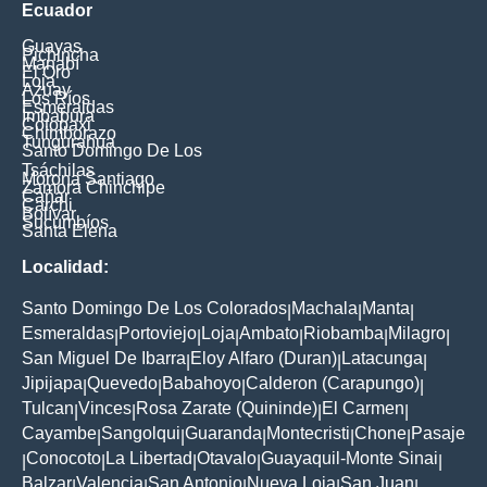
Ecuador
Guayas
Pichincha
Manabí
El Oro
Loja
Azuay
Los Ríos
Esmeraldas
Imbabura
Cotopaxi
Chimborazo
Tungurahua
Santo Domingo De Los
Tsáchilas
Morona Santiago
Zamora Chinchipe
Cañar
Carchi
Bolívar
Sucumbíos
Santa Elena
Localidad:
Santo Domingo De Los Colorados
Machala
Manta
|
|
|
Esmeraldas
Portoviejo
Loja
Ambato
Riobamba
Milagro
|
|
|
|
|
|
San Miguel De Ibarra
Eloy Alfaro (Duran)
Latacunga
|
|
|
Jipijapa
Quevedo
Babahoyo
Calderon (Carapungo)
|
|
|
|
Tulcan
Vinces
Rosa Zarate (Quininde)
El Carmen
|
|
|
|
Cayambe
Sangolqui
Guaranda
Montecristi
Chone
Pasaje
|
|
|
|
|
Conocoto
La Libertad
Otavalo
Guayaquil-Monte Sinai
|
|
|
|
|
Balzar
Valencia
San Antonio
Nueva Loja
San Juan
|
|
|
|
|