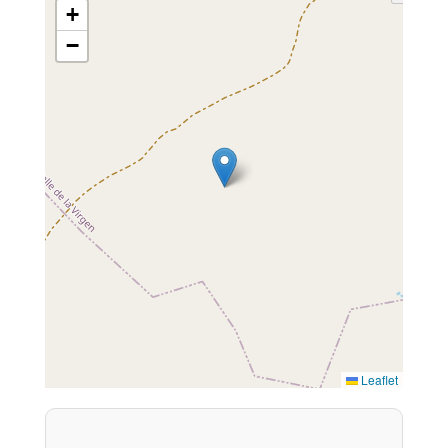
+
−
Leaflet