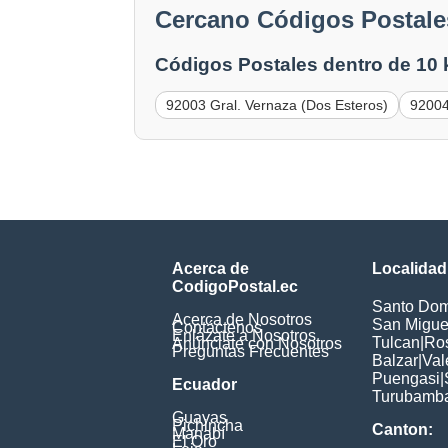
Cercano Códigos Postales
Códigos Postales dentro de 10
92003 Gral. Vernaza (Dos Esteros)
92004
Acerca de
Localidad
CodigoPostal.ec
Santo Dom
Acerca de Nosotros
San Miguel
Contáctenos
Enlázate a Nosotros
Tulcan
|
Ros
Anúnciate con Nosotros
Preguntas Frecuentes
Balzar
|
Val
Puengasi
|
Ecuador
Turubamb
Guayas
Pichincha
Canton:
Manabí
El Oro