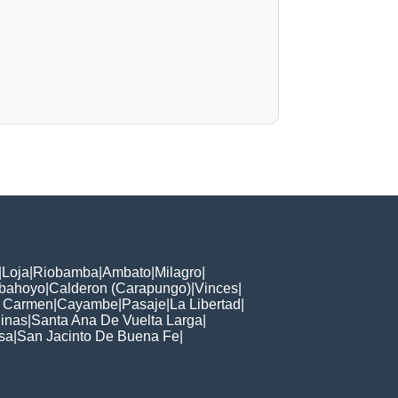
|
Loja
|
Riobamba
|
Ambato
|
Milagro
|
bahoyo
|
Calderon (Carapungo)
|
Vinces
|
l Carmen
|
Cayambe
|
Pasaje
|
La Libertad
|
linas
|
Santa Ana De Vuelta Larga
|
sa
|
San Jacinto De Buena Fe
|