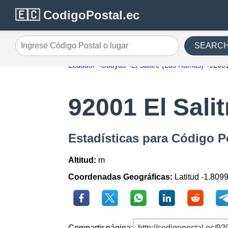
🇪🇨 CodigoPostal.ec
SEARC
Ingrese Código Postal o lugar
Ecuador
Guayas
El Salitre (Las Ramas)
9200
92001 El Sali
Estadísticas para Código Po
Altitud:
m
Coordenadas Geográficas:
Latitud -1.809
Compartir página: