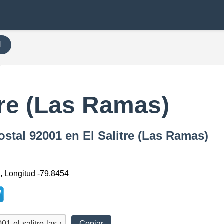
H
1
tre (Las Ramas)
stal 92001 en El Salitre (Las Ramas)
9, Longitud -79.8454
Copiar