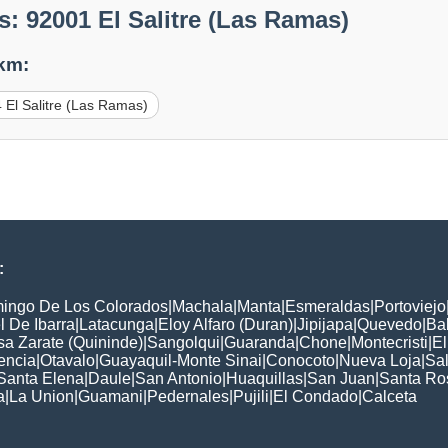
: 92001 El Salitre (Las Ramas)
 km:
 El Salitre (Las Ramas)
:
ingo De Los Colorados
|
Machala
|
Manta
|
Esmeraldas
|
Portoviejo
 De Ibarra
|
Latacunga
|
Eloy Alfaro (Duran)
|
Jipijapa
|
Quevedo
|
Ba
a Zarate (Quininde)
|
Sangolqui
|
Guaranda
|
Chone
|
Montecristi
|
E
encia
|
Otavalo
|
Guayaquil-Monte Sinai
|
Conocoto
|
Nueva Loja
|
Sa
Santa Elena
|
Daule
|
San Antonio
|
Huaquillas
|
San Juan
|
Santa Ro
a
|
La Union
|
Guamani
|
Pedernales
|
Pujili
|
El Condado
|
Calceta