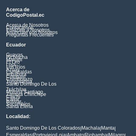
Acerca de
CodigoPostal.ec
Acerca de Nosotros
Contáctenos
Enlázate a Nosotros
Anúnciate con Nosotros
Preguntas Frecuentes
Ecuador
Guayas
Pichincha
Manabí
El Oro
Loja
Los Ríos
Azuay
Esmeraldas
Imbabura
Cotopaxi
Chimborazo
Tungurahua
Santo Domingo De Los
Tsáchilas
Morona Santiago
Zamora Chinchipe
Carchi
Cañar
Bolívar
Sucumbíos
Santa Elena
Localidad:
Santo Domingo De Los Colorados
Machala
Manta
|
|
|
Esmeraldas
Portoviejo
Loja
Ambato
Riobamba
Milagro
|
|
|
|
|
|