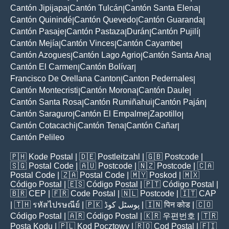
Cantón Jipijapa
Cantón Tulcán
Cantón Santa Elena
|
|
|
Cantón Quinindé
Cantón Quevedo
Cantón Guaranda
|
|
|
Cantón Pasaje
Cantón Pastaza
Durán
Cantón Pujilí
|
|
|
|
Cantón Mejía
Cantón Vinces
Cantón Cayambe
|
|
|
Cantón Azogues
Cantón Lago Agrio
Cantón Santa Ana
|
|
|
Cantón El Carmen
Cantón Bolívar
|
|
Francisco De Orellana Canton
Canton Pedernales
|
|
Cantón Montecristi
Cantón Morona
Cantón Daule
|
|
|
Cantón Santa Rosa
Cantón Rumiñahui
Cantón Paján
|
|
|
Cantón Saraguro
Cantón El Empalme
Zapotillo
|
|
|
Cantón Cotacachi
Cantón Tena
Cantón Cañar
|
|
|
Cantón Pelileo
🇵🇭
Kode Postal
| 🇩🇪
Postleitzahl
| 🇬🇧
Postcode
|
🇸🇬
Postal Code
| 🇦🇺
Postcode
| 🇳🇿
Postcode
| 🇨🇦
Postal Code
| 🇿🇦
Postal Code
| 🇲🇾
Poskod
| 🇲🇽
Código Postal
| 🇪🇸
Código Postal
| 🇵🇹
Código Postal
|
🇧🇷
CEP
| 🇫🇷
Code Postal
| 🇳🇱
Postcode
| 🇮🇹
CAP
| 🇹🇭
รหัสไปรษณีย์
| 🇵🇰
پوسٹل کوڈ
| 🇮🇳
पिन कोड
| 🇨🇴
Código Postal
| 🇦🇷
Código Postal
| 🇰🇷
우편번호
| 🇹🇷
Posta Kodu
| 🇵🇱
Kod Pocztowy
| 🇷🇴
Cod Poștal
| 🇫🇮