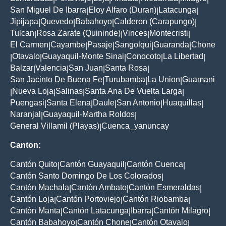
San Miguel De Ibarra
Eloy Alfaro (Duran)
Latacunga
|
|
|
Jipijapa
Quevedo
Babahoyo
Calderon (Carapungo)
|
|
|
|
Tulcan
Rosa Zarate (Quininde)
Vinces
Montecristi
|
|
|
|
El Carmen
Cayambe
Pasaje
Sangolqui
Guaranda
Chone
|
|
|
|
|
Otavalo
Guayaquil-Monte Sinai
Conocoto
La Libertad
|
|
|
|
|
Balzar
Valencia
San Juan
Santa Rosa
|
|
|
|
San Jacinto De Buena Fe
Turubamba
La Union
Guamani
|
|
|
Nueva Loja
Salinas
Santa Ana De Vuelta Larga
|
|
|
|
Puengasi
Santa Elena
Daule
San Antonio
Huaquillas
|
|
|
|
|
Naranjal
Guayaquil-Martha Roldos
|
|
General Villamil (Playas)
Cuenca_yanuncay
|
Canton:
Cantón Quito
Cantón Guayaquil
Cantón Cuenca
|
|
|
Cantón Santo Domingo De Los Colorados
|
Cantón Machala
Cantón Ambato
Cantón Esmeraldas
|
|
|
Cantón Loja
Cantón Portoviejo
Cantón Riobamba
|
|
|
Cantón Manta
Cantón Latacunga
Ibarra
Cantón Milagro
|
|
|
|
Cantón Babahoyo
Cantón Chone
Cantón Otavalo
|
|
|