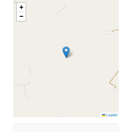
+
−
Leaflet