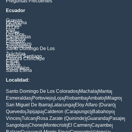
Preguntas Frecuentes
Ecuador
Guayas
Pichincha
Manabí
El Oro
Loja
Azuay
Los Ríos
Esmeraldas
Imbabura
Cotopaxi
Chimborazo
Tungurahua
Santo Domingo De Los
Tsáchilas
Morona Santiago
Zamora Chinchipe
Cañar
Carchi
Bolívar
Sucumbíos
Santa Elena
Localidad:
Santo Domingo De Los Colorados
Machala
Manta
|
|
|
Esmeraldas
Portoviejo
Loja
Riobamba
Ambato
Milagro
|
|
|
|
|
|
San Miguel De Ibarra
Latacunga
Eloy Alfaro (Duran)
|
|
|
Quevedo
Jipijapa
Calderon (Carapungo)
Babahoyo
|
|
|
|
Vinces
Tulcan
Rosa Zarate (Quininde)
Guaranda
Pasaje
|
|
|
|
|
Sangolqui
Chone
Montecristi
El Carmen
Cayambe
|
|
|
|
|
Balzar
Guayaquil-Monte Sinai
Conocoto
Valencia