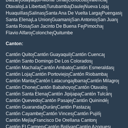
|
|
|
|
Otavalo
La Libertad
Turubamba
Daule
Nueva Loja
|
|
|
|
|
Huaquillas
Salinas
Santa Ana De Vuelta Larga
Puengasi
|
|
|
|
Santa Elena
La Union
Guamani
San Antonio
San Juan
|
|
|
|
|
Santa Rosa
San Jacinto De Buena Fe
Pimocha
|
|
|
Flavio Alfaro
Colonche
Quitumbe
|
|
Canton:
Cantón Quito
Cantón Guayaquil
Cantón Cuenca
|
|
|
Cantón Santo Domingo De Los Colorados
|
Cantón Machala
Cantón Ambato
Cantón Esmeraldas
|
|
|
Cantón Loja
Cantón Portoviejo
Cantón Riobamba
|
|
|
Cantón Manta
Cantón Latacunga
Ibarra
Cantón Milagro
|
|
|
|
Cantón Chone
Cantón Babahoyo
Cantón Otavalo
|
|
|
Cantón Santa Elena
Cantón Jipijapa
Cantón Tulcán
|
|
|
Cantón Quevedo
Cantón Pasaje
Cantón Quinindé
|
|
|
Cantón Guaranda
Durán
Cantón Pastaza
|
|
|
Cantón Cayambe
Cantón Vinces
Cantón Pujilí
|
|
|
Cantón Mejía
Francisco De Orellana Canton
|
|
Cantón El Carmen
Cantón Bolívar
Cantón Azogues
|
|
|