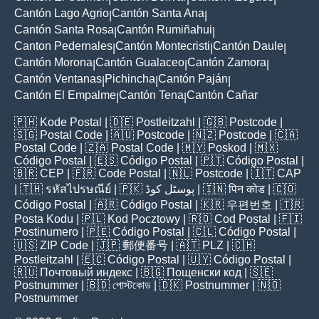
Cantón Lago Agrio
Cantón Santa Ana
|
|
Cantón Santa Rosa
Cantón Rumiñahui
|
|
Canton Pedernales
Cantón Montecristi
Cantón Daule
|
|
|
Cantón Morona
Cantón Gualaceo
Cantón Zamora
|
|
|
Cantón Ventanas
Pichincha
Cantón Paján
|
|
|
Cantón El Empalme
Cantón Tena
Cantón Cañar
|
|
🇵🇭
Kode Postal
| 🇩🇪
Postleitzahl
| 🇬🇧
Postcode
|
🇸🇬
Postal Code
| 🇦🇺
Postcode
| 🇳🇿
Postcode
| 🇨🇦
Postal Code
| 🇿🇦
Postal Code
| 🇲🇾
Poskod
| 🇲🇽
Código Postal
| 🇪🇸
Código Postal
| 🇵🇹
Código Postal
|
🇧🇷
CEP
| 🇫🇷
Code Postal
| 🇳🇱
Postcode
| 🇮🇹
CAP
| 🇹🇭
รหัสไปรษณีย์
| 🇵🇰
پوسٹل کوڈ
| 🇮🇳
पिन कोड
| 🇨🇴
Código Postal
| 🇦🇷
Código Postal
| 🇰🇷
우편번호
| 🇹🇷
Posta Kodu
| 🇵🇱
Kod Pocztowy
| 🇷🇴
Cod Poștal
| 🇫🇮
Postinumero
| 🇵🇪
Código Postal
| 🇨🇱
Código Postal
|
🇺🇸
ZIP Code
| 🇯🇵
郵便番号
| 🇦🇹
PLZ
| 🇨🇭
Postleitzahl
| 🇪🇨
Código Postal
| 🇺🇾
Código Postal
|
🇷🇺
Почтовый индекс
| 🇧🇬
Пощенски код
| 🇸🇪
Postnummer
| 🇧🇩
পোস্টকোড
| 🇩🇰
Postnummer
| 🇳🇴
Postnummer