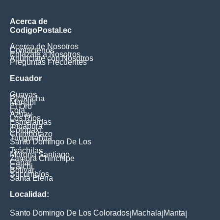
Acerca de
CodigoPostal.ec
Acerca de Nosotros
Contáctenos
Enlázate a Nosotros
Anúnciate con Nosotros
Preguntas Frecuentes
Ecuador
Guayas
Pichincha
Manabí
El Oro
Loja
Azuay
Los Ríos
Esmeraldas
Imbabura
Cotopaxi
Chimborazo
Tungurahua
Santo Domingo De Los
Tsáchilas
Morona Santiago
Zamora Chinchipe
Cañar
Carchi
Bolívar
Sucumbíos
Santa Elena
Localidad:
Santo Domingo De Los Colorados
Machala
Manta
|
|
|