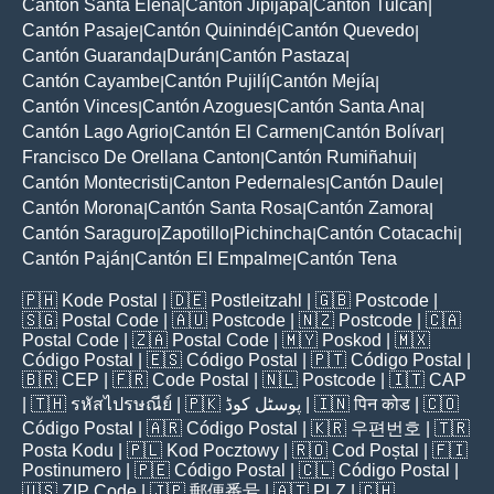
Cantón Santa Elena
Cantón Jipijapa
Cantón Tulcán
|
|
|
Cantón Pasaje
Cantón Quinindé
Cantón Quevedo
|
|
|
Cantón Guaranda
Durán
Cantón Pastaza
|
|
|
Cantón Cayambe
Cantón Pujilí
Cantón Mejía
|
|
|
Cantón Vinces
Cantón Azogues
Cantón Santa Ana
|
|
|
Cantón Lago Agrio
Cantón El Carmen
Cantón Bolívar
|
|
|
Francisco De Orellana Canton
Cantón Rumiñahui
|
|
Cantón Montecristi
Canton Pedernales
Cantón Daule
|
|
|
Cantón Morona
Cantón Santa Rosa
Cantón Zamora
|
|
|
Cantón Saraguro
Zapotillo
Pichincha
Cantón Cotacachi
|
|
|
|
Cantón Paján
Cantón El Empalme
Cantón Tena
|
|
🇵🇭
Kode Postal
| 🇩🇪
Postleitzahl
| 🇬🇧
Postcode
|
🇸🇬
Postal Code
| 🇦🇺
Postcode
| 🇳🇿
Postcode
| 🇨🇦
Postal Code
| 🇿🇦
Postal Code
| 🇲🇾
Poskod
| 🇲🇽
Código Postal
| 🇪🇸
Código Postal
| 🇵🇹
Código Postal
|
🇧🇷
CEP
| 🇫🇷
Code Postal
| 🇳🇱
Postcode
| 🇮🇹
CAP
| 🇹🇭
รหัสไปรษณีย์
| 🇵🇰
پوسٹل کوڈ
| 🇮🇳
पिन कोड
| 🇨🇴
Código Postal
| 🇦🇷
Código Postal
| 🇰🇷
우편번호
| 🇹🇷
Posta Kodu
| 🇵🇱
Kod Pocztowy
| 🇷🇴
Cod Poștal
| 🇫🇮
Postinumero
| 🇵🇪
Código Postal
| 🇨🇱
Código Postal
|
🇺🇸
ZIP Code
| 🇯🇵
郵便番号
| 🇦🇹
PLZ
| 🇨🇭