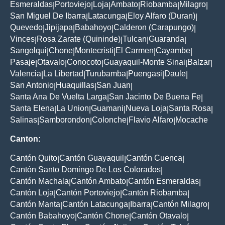
Esmeraldas
Portoviejo
Loja
Ambato
Riobamba
Milagro
|
|
|
|
|
|
San Miguel De Ibarra
Latacunga
Eloy Alfaro (Duran)
|
|
|
Quevedo
Jipijapa
Babahoyo
Calderon (Carapungo)
|
|
|
|
Vinces
Rosa Zarate (Quininde)
Tulcan
Guaranda
|
|
|
|
Sangolqui
Chone
Montecristi
El Carmen
Cayambe
|
|
|
|
|
Pasaje
Otavalo
Conocoto
Guayaquil-Monte Sinai
Balzar
|
|
|
|
|
Valencia
La Libertad
Turubamba
Puengasi
Daule
|
|
|
|
|
San Antonio
Huaquillas
San Juan
|
|
|
Santa Ana De Vuelta Larga
San Jacinto De Buena Fe
|
|
Santa Elena
La Union
Guamani
Nueva Loja
Santa Rosa
|
|
|
|
|
Salinas
Samborondon
Colonche
Flavio Alfaro
Mocache
|
|
|
|
Canton:
Cantón Quito
Cantón Guayaquil
Cantón Cuenca
|
|
|
Cantón Santo Domingo De Los Colorados
|
Cantón Machala
Cantón Ambato
Cantón Esmeraldas
|
|
|
Cantón Loja
Cantón Portoviejo
Cantón Riobamba
|
|
|
Cantón Manta
Cantón Latacunga
Ibarra
Cantón Milagro
|
|
|
|
Cantón Babahoyo
Cantón Chone
Cantón Otavalo
|
|
|