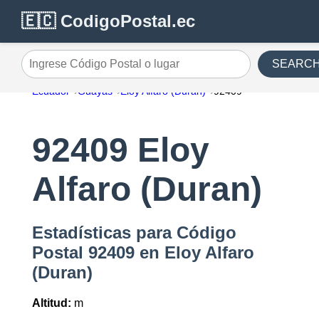
🇪🇨 CodigoPostal.ec
SEARC
Ingrese Código Postal o lugar
Ecuador
Guayas
Eloy Alfaro (Duran)
92409
92409 Eloy
Alfaro (Duran)
Estadísticas para Código
Postal 92409 en Eloy Alfaro
(Duran)
Altitud:
m