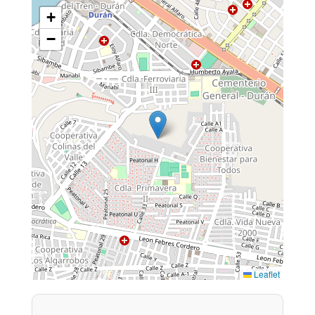
+
−
Leaflet