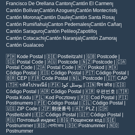
Francisco De Orellana Canton
Cantón El Carmen
|
|
Cantón Bolívar
Cantón Azogues
Cantón Montecristi
|
|
|
Cantón Morona
Cantón Daule
Cantón Santa Rosa
|
|
|
Cantón Rumiñahui
Canton Pedernales
Cantón Cañar
|
|
|
Cantón Saraguro
Cantón Pelileo
Zapotillo
|
|
|
Cantón Cotacachi
Cantón Naranjal
Cantón Zamora
|
|
|
Cantón Gualaceo
🇵🇭
Kode Postal
| 🇩🇪
Postleitzahl
| 🇬🇧
Postcode
|
🇸🇬
Postal Code
| 🇦🇺
Postcode
| 🇳🇿
Postcode
| 🇨🇦
Postal Code
| 🇿🇦
Postal Code
| 🇲🇾
Poskod
| 🇲🇽
Código Postal
| 🇪🇸
Código Postal
| 🇵🇹
Código Postal
|
🇧🇷
CEP
| 🇫🇷
Code Postal
| 🇳🇱
Postcode
| 🇮🇹
CAP
| 🇹🇭
รหัสไปรษณีย์
| 🇵🇰
پوسٹل کوڈ
| 🇮🇳
पिन कोड
| 🇨🇴
Código Postal
| 🇦🇷
Código Postal
| 🇰🇷
우편번호
| 🇹🇷
Posta Kodu
| 🇵🇱
Kod Pocztowy
| 🇷🇴
Cod Poștal
| 🇫🇮
Postinumero
| 🇵🇪
Código Postal
| 🇨🇱
Código Postal
|
🇺🇸
ZIP Code
| 🇯🇵
郵便番号
| 🇦🇹
PLZ
| 🇨🇭
Postleitzahl
| 🇪🇨
Código Postal
| 🇺🇾
Código Postal
|
🇷🇺
Почтовый индекс
| 🇧🇬
Пощенски код
| 🇸🇪
Postnummer
| 🇧🇩
পোস্টকোড
| 🇩🇰
Postnummer
| 🇳🇴
Postnummer