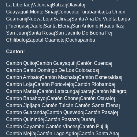
La Libertad
Valencia
Balzar
Otavalo
|
|
|
|
Guayaquil-Monte Sinai
Conocoto
Turubamba
La Union
|
|
|
|
Guamani
Nueva Loja
Salinas
Santa Ana De Vuelta Larga
|
|
|
Puengasi
Daule
Santa Elena
San Antonio
Huaquillas
|
|
|
|
|
|
San Juan
Santa Rosa
San Jacinto De Buena Fe
|
|
|
Chilibulo
Zapotal
Guamote
Cochapamba
|
|
|
Canton:
Cantón Quito
Cantón Guayaquil
Cantón Cuenca
|
|
|
Cantón Santo Domingo De Los Colorados
|
Cantón Ambato
Cantón Machala
Cantón Esmeraldas
|
|
|
Cantón Loja
Cantón Portoviejo
Cantón Riobamba
|
|
|
Cantón Manta
Cantón Latacunga
Ibarra
Cantón Milagro
|
|
|
|
Cantón Babahoyo
Cantón Chone
Cantón Otavalo
|
|
|
Cantón Jipijapa
Cantón Tulcán
Cantón Santa Elena
|
|
|
Cantón Guaranda
Cantón Quevedo
Cantón Pasaje
|
|
|
Cantón Quinindé
Cantón Pastaza
Durán
|
|
|
Cantón Cayambe
Cantón Vinces
Cantón Pujilí
|
|
|
Cantón Mejía
Cantón Lago Agrio
Cantón Santa Ana
|
|
|