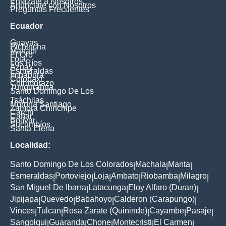
Enlázate a Nosotros
Anúnciate con Nosotros
Preguntas Frecuentes
Ecuador
Guayas
Pichincha
Manabí
El Oro
Loja
Los Ríos
Azuay
Esmeraldas
Imbabura
Cotopaxi
Chimborazo
Tungurahua
Santo Domingo De Los
Tsáchilas
Morona Santiago
Zamora Chinchipe
Carchi
Cañar
Bolívar
Sucumbíos
Santa Elena
Localidad:
Santo Domingo De Los Colorados
Machala
Manta
|
|
|
Esmeraldas
Portoviejo
Loja
Ambato
Riobamba
Milagro
|
|
|
|
|
|
San Miguel De Ibarra
Latacunga
Eloy Alfaro (Duran)
|
|
|
Jipijapa
Quevedo
Babahoyo
Calderon (Carapungo)
|
|
|
|
Vinces
Tulcan
Rosa Zarate (Quininde)
Cayambe
Pasaje
|
|
|
|
|
Sangolqui
Guaranda
Chone
Montecristi
El Carmen
|
|
|
|
|