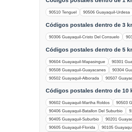
Códigos postales dentro de 1 k
90510 Tenguel
90506 Guayaquil-Urdesa
Códigos postales dentro de 3 k
90306 Guayaquil-Cristo Del Consuelo
90
Códigos postales dentro de 5 k
90604 Guayaquil-Mapasingue
90301 Gua
90508 Guayaquil-Guayacanes
90304 Gua
90502 Guayaquil-Alborada
90507 Guayaq
Códigos postales dentro de 10 
90602 Guayaquil-Martha Roldos
90503 G
90406 Guayaquil-Batallon Del Suburbio
9
90405 Guayaquil-Suburbio
90201 Guayaqui
90605 Guayaquil-Florida
90105 Guayaqu