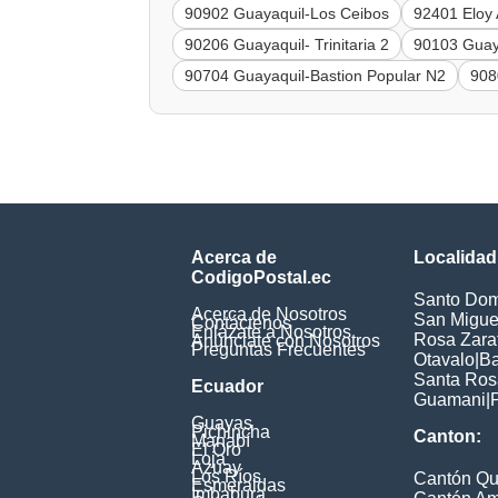
90902 Guayaquil-Los Ceibos
92401 Eloy 
90206 Guayaquil- Trinitaria 2
90103 Guay
90704 Guayaquil-Bastion Popular N2
908
Acerca de
Localidad
CodigoPostal.ec
Santo Dom
Acerca de Nosotros
San Miguel
Contáctenos
Enlázate a Nosotros
Rosa Zarat
Anúnciate con Nosotros
Preguntas Frecuentes
Otavalo
|
Ba
Santa Ros
Ecuador
Guamani
|
Guayas
Pichincha
Canton:
Manabí
El Oro
Loja
Azuay
Los Ríos
Cantón Qu
Esmeraldas
Imbabura