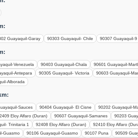
m:
m:
302 Guayaquil-Garay
90303 Guayaquil- Chile
90307 Guayaquil-9
m:
yaquil-Venezuela
90403 Guayaquil-Chala
90601 Guayaquil-Mart
yaquil-Antepara
90305 Guayaquil- Victoria
90603 Guayaquil-Mar
uil-Alborada
km:
uayaquil-Sauces
90404 Guayaquil- El Cisne
90202 Guayaquil-Ma
2409 Eloy Alfaro (Duran)
90607 Guayaquil-Samanes
90203 Guaya
l- Trinitaria 1
92408 Eloy Alfaro (Duran)
92410 Eloy Alfaro (Dur
il-Guasmo
90106 Guayaquil-Guasmo
90107 Puna
90509 Guay