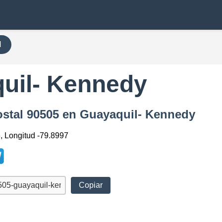
H
uil- Kennedy
ostal 90505 en Guayaquil- Kennedy
6, Longitud -79.8997
Copiar