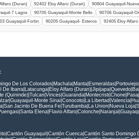
Alfaro (Duran)
92402 Eloy Alfaro (Duran)
90804 Guayaquil-Nueva
aquil-7 Lagos
90705 Guayaquil-Monte Bello
90706 Guayaquil-O
03 Guayaquil-Fortin
90205 Guayaquil- Esteros
92405 Eloy Alfaro
:
ingo De Los Colorados
|
Machala
|
Manta
|
Esmeraldas
|
Portoviejo
 De Ibarra
|
Latacunga
|
Eloy Alfaro (Duran)
|
Jipijapa
|
Quevedo
|
Ba
e (Quininde)
|
Tulcan
|
Vinces
|
Guaranda
|
Montecristi
|
Chone
|
Pasa
lzar
|
Guayaquil-Monte Sinai
|
Conocoto
|
La Libertad
|
Valencia
|
Hua
a
|
San Jacinto De Buena Fe
|
Turubamba
|
La Union
|
Nueva Loja
|
S
Puengasi
|
Santa Elena
|
Flavio Alfaro
|
Colonche
|
Naranjal
|
Guayaqu
ito
|
Cantón Guayaquil
|
Cantón Cuenca
|
Cantón Santo Domingo 