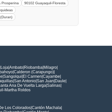
 Prosperina
90102 Guayaquil-Floresta
rquideas
 (Duran)
|
Loja
|
Ambato
|
Riobamba
|
Milagro
|
bahoyo
|
Calderon (Carapungo)
|
je
|
Sangolqui
|
El Carmen
|
Cayambe
|
quillas
|
San Antonio
|
San Juan
|
Daule
|
anta Ana De Vuelta Larga
|
Salinas
|
il-Martha Roldos
De Los Colorados
|
Cantón Machala
|