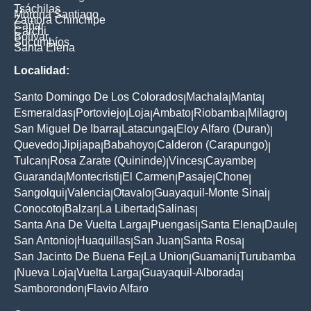
Tsáchilas
Morona Santiago
Zamora Chinchipe
Cañar
Carchi
Bolívar
Sucumbíos
Santa Elena
Localidad:
Santo Domingo De Los Colorados
Machala
Manta
|
|
|
Esmeraldas
Portoviejo
Loja
Ambato
Riobamba
Milagro
|
|
|
|
|
|
San Miguel De Ibarra
Latacunga
Eloy Alfaro (Duran)
|
|
|
Quevedo
Jipijapa
Babahoyo
Calderon (Carapungo)
|
|
|
|
Tulcan
Rosa Zarate (Quininde)
Vinces
Cayambe
|
|
|
|
Guaranda
Montecristi
El Carmen
Pasaje
Chone
|
|
|
|
|
Sangolqui
Valencia
Otavalo
Guayaquil-Monte Sinai
|
|
|
|
Conocoto
Balzar
La Libertad
Salinas
|
|
|
|
Santa Ana De Vuelta Larga
Puengasi
Santa Elena
Daule
|
|
|
|
San Antonio
Huaquillas
San Juan
Santa Rosa
|
|
|
|
San Jacinto De Buena Fe
La Union
Guamani
Turubamba
|
|
|
Nueva Loja
Vuelta Larga
Guayaquil-Alborada
|
|
|
|
Samborondon
Flavio Alfaro
|