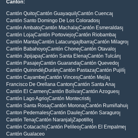
Canton:
Cantón Quito
Cantón Guayaquil
Cantón Cuenca
|
|
|
Cantón Santo Domingo De Los Colorados
|
Cantón Ambato
Cantón Machala
Cantón Esmeraldas
|
|
|
Cantón Loja
Cantón Portoviejo
Cantón Riobamba
|
|
|
Cantón Manta
Cantón Latacunga
Ibarra
Cantón Milagro
|
|
|
|
Cantón Babahoyo
Cantón Chone
Cantón Otavalo
|
|
|
Cantón Jipijapa
Cantón Santa Elena
Cantón Tulcán
|
|
|
Cantón Pasaje
Cantón Guaranda
Cantón Quevedo
|
|
|
Cantón Quinindé
Durán
Cantón Pastaza
Cantón Pujilí
|
|
|
|
Cantón Cayambe
Cantón Vinces
Cantón Mejía
|
|
|
Francisco De Orellana Canton
Cantón Santa Ana
|
|
Cantón El Carmen
Cantón Bolívar
Cantón Azogues
|
|
|
Cantón Lago Agrio
Cantón Montecristi
|
|
Cantón Santa Rosa
Cantón Morona
Cantón Rumiñahui
|
|
|
Canton Pedernales
Cantón Daule
Cantón Saraguro
|
|
|
Cantón Tena
Cantón Naranjal
Zapotillo
|
|
|
Cantón Cotacachi
Cantón Pelileo
Cantón El Empalme
|
|
|
Cantón Gualaceo