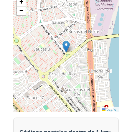
+
−
Leaflet