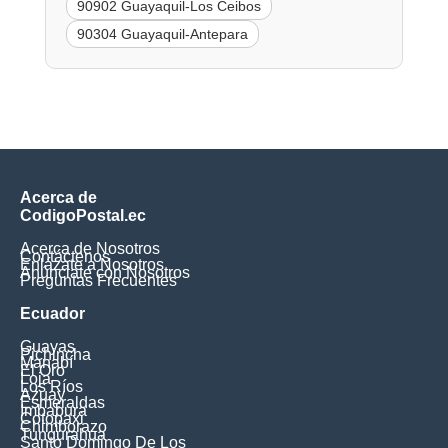
90902 Guayaquil-Los Ceibos
90304 Guayaquil-Antepara
Acerca de
CodigoPostal.ec
Acerca de Nosotros
Contáctenos
Enlázate a Nosotros
Anúnciate con Nosotros
Preguntas Frecuentes
Ecuador
Guayas
Pichincha
Manabí
El Oro
Loja
Los Ríos
Azuay
Esmeraldas
Imbabura
Cotopaxi
Chimborazo
Tungurahua
Santo Domingo De Los