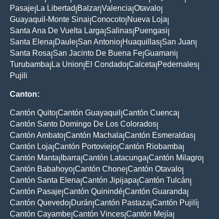
Pasaje
La Libertad
Balzar
Valencia
Otavalo
|
|
|
|
|
Guayaquil-Monte Sinai
Conocoto
Nueva Loja
|
|
|
Santa Ana De Vuelta Larga
Salinas
Puengasi
|
|
|
Santa Elena
Daule
San Antonio
Huaquillas
San Juan
|
|
|
|
|
Santa Rosa
San Jacinto De Buena Fe
Guamani
|
|
|
Turubamba
La Union
El Condado
Calceta
Pedernales
|
|
|
|
|
Pujili
Canton:
Cantón Quito
Cantón Guayaquil
Cantón Cuenca
|
|
|
Cantón Santo Domingo De Los Colorados
|
Cantón Ambato
Cantón Machala
Cantón Esmeraldas
|
|
|
Cantón Loja
Cantón Portoviejo
Cantón Riobamba
|
|
|
Cantón Manta
Ibarra
Cantón Latacunga
Cantón Milagro
|
|
|
|
Cantón Babahoyo
Cantón Chone
Cantón Otavalo
|
|
|
Cantón Santa Elena
Cantón Jipijapa
Cantón Tulcán
|
|
|
Cantón Pasaje
Cantón Quinindé
Cantón Guaranda
|
|
|
Cantón Quevedo
Durán
Cantón Pastaza
Cantón Pujilí
|
|
|
|
Cantón Cayambe
Cantón Vinces
Cantón Mejía
|
|
|