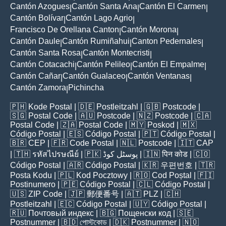
Cantón Azogues
Cantón Santa Ana
Cantón El Carmen
|
|
|
Cantón Bolívar
Cantón Lago Agrio
|
|
Francisco De Orellana Canton
Cantón Morona
|
|
Cantón Daule
Cantón Rumiñahui
Canton Pedernales
|
|
|
Cantón Santa Rosa
Cantón Montecristi
|
|
Cantón Cotacachi
Cantón Pelileo
Cantón El Empalme
|
|
|
Cantón Cañar
Cantón Gualaceo
Cantón Ventanas
|
|
|
Cantón Zamora
Pichincha
|
🇵🇭
Kode Postal
| 🇩🇪
Postleitzahl
| 🇬🇧
Postcode
|
🇸🇬
Postal Code
| 🇦🇺
Postcode
| 🇳🇿
Postcode
| 🇨🇦
Postal Code
| 🇿🇦
Postal Code
| 🇲🇾
Poskod
| 🇲🇽
Código Postal
| 🇪🇸
Código Postal
| 🇵🇹
Código Postal
|
🇧🇷
CEP
| 🇫🇷
Code Postal
| 🇳🇱
Postcode
| 🇮🇹
CAP
| 🇹🇭
รหัสไปรษณีย์
| 🇵🇰
پوسٹل کوڈ
| 🇮🇳
पिन कोड
| 🇨🇴
Código Postal
| 🇦🇷
Código Postal
| 🇰🇷
우편번호
| 🇹🇷
Posta Kodu
| 🇵🇱
Kod Pocztowy
| 🇷🇴
Cod Poștal
| 🇫🇮
Postinumero
| 🇵🇪
Código Postal
| 🇨🇱
Código Postal
|
🇺🇸
ZIP Code
| 🇯🇵
郵便番号
| 🇦🇹
PLZ
| 🇨🇭
Postleitzahl
| 🇪🇨
Código Postal
| 🇺🇾
Código Postal
|
🇷🇺
Почтовый индекс
| 🇧🇬
Пощенски код
| 🇸🇪
Postnummer
| 🇧🇩
পোস্টকোড
| 🇩🇰
Postnummer
| 🇳🇴