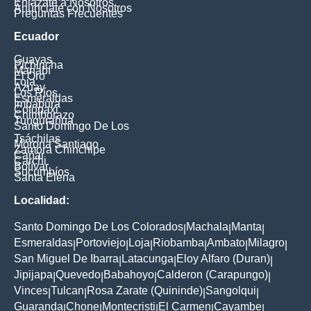
Enlázate a Nosotros
Anúnciate con Nosotros
Preguntas Frecuentes
Ecuador
Guayas
Pichincha
Manabí
El Oro
Loja
Azuay
Los Ríos
Esmeraldas
Imbabura
Cotopaxi
Chimborazo
Tungurahua
Santo Domingo De Los
Tsáchilas
Morona Santiago
Zamora Chinchipe
Cañar
Carchi
Bolívar
Sucumbíos
Santa Elena
Localidad:
Santo Domingo De Los Colorados
Machala
Manta
|
|
|
Esmeraldas
Portoviejo
Loja
Riobamba
Ambato
Milagro
|
|
|
|
|
|
San Miguel De Ibarra
Latacunga
Eloy Alfaro (Duran)
|
|
|
Jipijapa
Quevedo
Babahoyo
Calderon (Carapungo)
|
|
|
|
Vinces
Tulcan
Rosa Zarate (Quininde)
Sangolqui
|
|
|
|
Guaranda
Chone
Montecristi
El Carmen
Cayambe
|
|
|
|
|