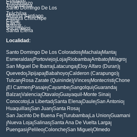
Cotopaxi
Chimborazo
Tungurahua
Santo Domingo De Los
Tsáchilas
Morona Santiago
Zamora Chinchipe
Cañar
Carchi
Bolívar
Sucumbíos
Santa Elena
Localidad:
Santo Domingo De Los Colorados
Machala
Manta
|
|
|
Esmeraldas
Portoviejo
Loja
Riobamba
Ambato
Milagro
|
|
|
|
|
|
San Miguel De Ibarra
Latacunga
Eloy Alfaro (Duran)
|
|
|
Quevedo
Jipijapa
Babahoyo
Calderon (Carapungo)
|
|
|
|
Tulcan
Rosa Zarate (Quininde)
Vinces
Montecristi
Chone
|
|
|
|
El Carmen
Pasaje
Cayambe
Sangolqui
Guaranda
|
|
|
|
|
|
Balzar
Valencia
Otavalo
Guayaquil-Monte Sinai
|
|
|
|
Conocoto
La Libertad
Santa Elena
Daule
San Antonio
|
|
|
|
|
Huaquillas
San Juan
Santa Rosa
|
|
|
San Jacinto De Buena Fe
Turubamba
La Union
Guamani
|
|
|
Nueva Loja
Salinas
Santa Ana De Vuelta Larga
|
|
|
|
Puengasi
Pelileo
Colonche
San Miguel
Olmedo
|
|
|
|