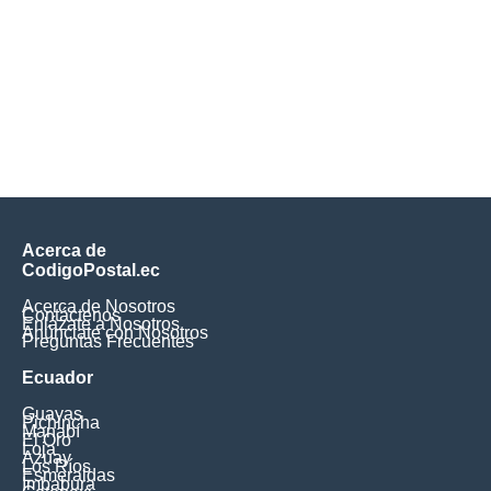
Acerca de
CodigoPostal.ec
Acerca de Nosotros
Contáctenos
Enlázate a Nosotros
Anúnciate con Nosotros
Preguntas Frecuentes
Ecuador
Guayas
Pichincha
Manabí
El Oro
Loja
Azuay
Los Ríos
Esmeraldas
Imbabura