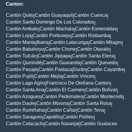
Canton:
Cantón Quito
Cantón Guayaquil
Cantón Cuenca
|
|
|
Cantón Santo Domingo De Los Colorados
|
Cantón Ambato
Cantón Machala
Cantón Esmeraldas
|
|
|
Cantón Loja
Cantón Portoviejo
Cantón Riobamba
|
|
|
Cantón Manta
Ibarra
Cantón Latacunga
Cantón Milagro
|
|
|
|
Cantón Babahoyo
Cantón Chone
Cantón Otavalo
|
|
|
Cantón Tulcán
Cantón Jipijapa
Cantón Santa Elena
|
|
|
Cantón Quinindé
Cantón Guaranda
Cantón Quevedo
|
|
|
Cantón Pasaje
Cantón Pastaza
Durán
Cantón Cayambe
|
|
|
|
Cantón Pujilí
Cantón Mejía
Cantón Vinces
|
|
|
Cantón Lago Agrio
Francisco De Orellana Canton
|
|
Cantón Santa Ana
Cantón El Carmen
Cantón Bolívar
|
|
|
Cantón Azogues
Canton Pedernales
Cantón Montecristi
|
|
|
Cantón Daule
Cantón Morona
Cantón Santa Rosa
|
|
|
Cantón Rumiñahui
Cantón Cañar
Cantón Tena
|
|
|
Cantón Saraguro
Zapotillo
Cantón Pelileo
|
|
|
Cantón Cotacachi
Cantón Naranjal
Cantón Gualaceo
|
|