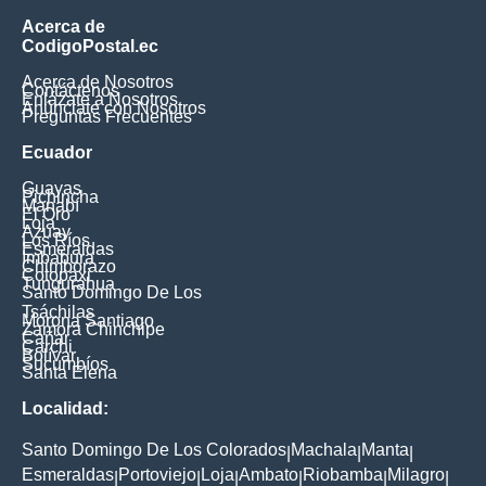
Acerca de
CodigoPostal.ec
Acerca de Nosotros
Contáctenos
Enlázate a Nosotros
Anúnciate con Nosotros
Preguntas Frecuentes
Ecuador
Guayas
Pichincha
Manabí
El Oro
Loja
Azuay
Los Ríos
Esmeraldas
Imbabura
Chimborazo
Cotopaxi
Tungurahua
Santo Domingo De Los
Tsáchilas
Morona Santiago
Zamora Chinchipe
Cañar
Carchi
Bolívar
Sucumbíos
Santa Elena
Localidad:
Santo Domingo De Los Colorados
Machala
Manta
|
|
|
Esmeraldas
Portoviejo
Loja
Ambato
Riobamba
Milagro
|
|
|
|
|
|