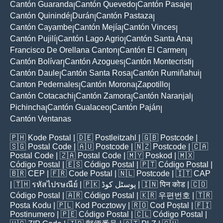
Cantón Guaranda
Cantón Quevedo
Cantón Pasaje
|
|
|
Cantón Quinindé
Durán
Cantón Pastaza
|
|
|
Cantón Cayambe
Cantón Mejía
Cantón Vinces
|
|
|
Cantón Pujilí
Cantón Lago Agrio
Cantón Santa Ana
|
|
|
Francisco De Orellana Canton
Cantón El Carmen
|
|
Cantón Bolívar
Cantón Azogues
Cantón Montecristi
|
|
|
Cantón Daule
Cantón Santa Rosa
Cantón Rumiñahui
|
|
|
Canton Pedernales
Cantón Morona
Zapotillo
|
|
|
Cantón Cotacachi
Cantón Zamora
Cantón Naranjal
|
|
|
Pichincha
Cantón Gualaceo
Cantón Paján
|
|
|
Cantón Ventanas
🇵🇭
Kode Postal
| 🇩🇪
Postleitzahl
| 🇬🇧
Postcode
|
🇸🇬
Postal Code
| 🇦🇺
Postcode
| 🇳🇿
Postcode
| 🇨🇦
Postal Code
| 🇿🇦
Postal Code
| 🇲🇾
Poskod
| 🇲🇽
Código Postal
| 🇪🇸
Código Postal
| 🇵🇹
Código Postal
|
🇧🇷
CEP
| 🇫🇷
Code Postal
| 🇳🇱
Postcode
| 🇮🇹
CAP
| 🇹🇭
รหัสไปรษณีย์
| 🇵🇰
پوسٹل کوڈ
| 🇮🇳
पिन कोड
| 🇨🇴
Código Postal
| 🇦🇷
Código Postal
| 🇰🇷
우편번호
| 🇹🇷
Posta Kodu
| 🇵🇱
Kod Pocztowy
| 🇷🇴
Cod Poștal
| 🇫🇮
Postinumero
| 🇵🇪
Código Postal
| 🇨🇱
Código Postal
|