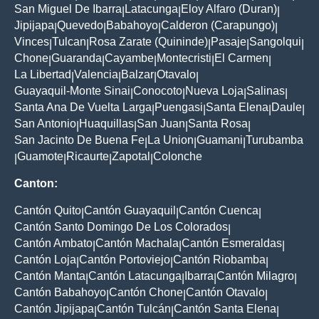
San Miguel De Ibarra
Latacunga
Eloy Alfaro (Duran)
|
|
|
Jipijapa
Quevedo
Babahoyo
Calderon (Carapungo)
|
|
|
|
Vinces
Tulcan
Rosa Zarate (Quininde)
Pasaje
Sangolqui
|
|
|
|
|
Chone
Guaranda
Cayambe
Montecristi
El Carmen
|
|
|
|
|
La Libertad
Valencia
Balzar
Otavalo
|
|
|
|
Guayaquil-Monte Sinai
Conocoto
Nueva Loja
Salinas
|
|
|
|
Santa Ana De Vuelta Larga
Puengasi
Santa Elena
Daule
|
|
|
|
San Antonio
Huaquillas
San Juan
Santa Rosa
|
|
|
|
San Jacinto De Buena Fe
La Union
Guamani
Turubamba
|
|
|
Guamote
Ricaurte
Zapotal
Colonche
|
|
|
|
Canton:
Cantón Quito
Cantón Guayaquil
Cantón Cuenca
|
|
|
Cantón Santo Domingo De Los Colorados
|
Cantón Ambato
Cantón Machala
Cantón Esmeraldas
|
|
|
Cantón Loja
Cantón Portoviejo
Cantón Riobamba
|
|
|
Cantón Manta
Cantón Latacunga
Ibarra
Cantón Milagro
|
|
|
|
Cantón Babahoyo
Cantón Chone
Cantón Otavalo
|
|
|
Cantón Jipijapa
Cantón Tulcán
Cantón Santa Elena
|
|
|