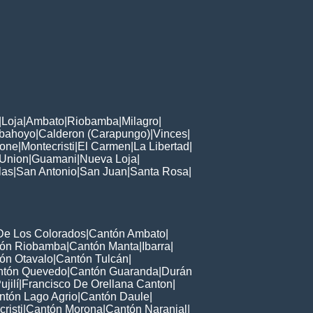
|
Loja
|
Ambato
|
Riobamba
|
Milagro
|
bahoyo
|
Calderon (Carapungo)
|
Vinces
|
one
|
Montecristi
|
El Carmen
|
La Libertad
|
 Union
|
Guamani
|
Nueva Loja
|
las
|
San Antonio
|
San Juan
|
Santa Rosa
|
De Los Colorados
|
Cantón Ambato
|
ón Riobamba
|
Cantón Manta
|
Ibarra
|
ón Otavalo
|
Cantón Tulcán
|
ntón Quevedo
|
Cantón Guaranda
|
Durán
jilí
|
Francisco De Orellana Canton
|
ntón Lago Agrio
|
Cantón Daule
|
risti
|
Cantón Morona
|
Cantón Naranjal
|