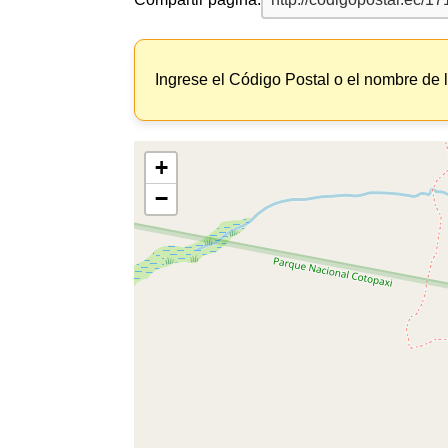
Ingrese el Código Postal o el nombre de 
+
−