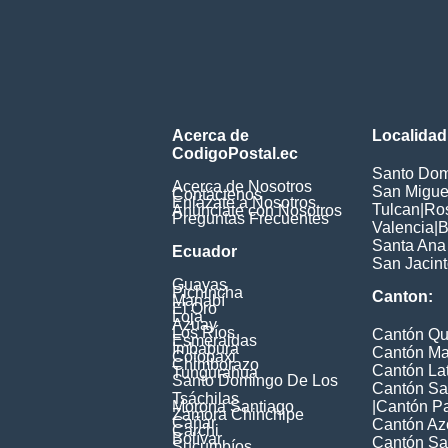
Acerca de
Localidad
CodigoPostal.ec
Santo Dom
Acerca de Nosotros
San Miguel
Contáctenos
Enlázate a Nosotros
Tulcan
|
Ros
Anúnciate con Nosotros
Preguntas Frecuentes
Valencia
|
B
Santa Ana
Ecuador
San Jacin
Guayas
Pichincha
Canton:
Manabí
El Oro
Loja
Azuay
Los Ríos
Cantón Qu
Esmeraldas
Imbabura
Cantón Ma
Cotopaxi
Chimborazo
Cantón La
Tungurahua
Santo Domingo De Los
Cantón Sa
Tsáchilas
Morona Santiago
|
Cantón P
Zamora Chinchipe
Cañar
Cantón Az
Carchi
Bolívar
Cantón Sa
Sucumbíos