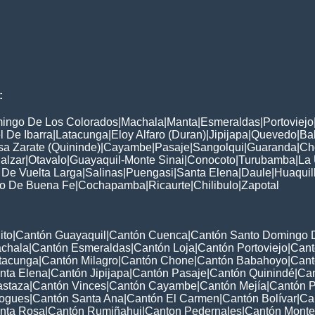
:
ingo De Los Colorados
|
Machala
|
Manta
|
Esmeraldas
|
Portoviejo
 De Ibarra
|
Latacunga
|
Eloy Alfaro (Duran)
|
Jipijapa
|
Quevedo
|
Ba
a Zarate (Quininde)
|
Cayambe
|
Pasaje
|
Sangolqui
|
Guaranda
|
Ch
alzar
|
Otavalo
|
Guayaquil-Monte Sinai
|
Conocoto
|
Turubamba
|
La
 De Vuelta Larga
|
Salinas
|
Puengasi
|
Santa Elena
|
Daule
|
Huaquil
to De Buena Fe
|
Cochapamba
|
Ricaurte
|
Chilibulo
|
Zapotal
ito
|
Cantón Guayaquil
|
Cantón Cuenca
|
Cantón Santo Domingo 
chala
|
Cantón Esmeraldas
|
Cantón Loja
|
Cantón Portoviejo
|
Cant
tacunga
|
Cantón Milagro
|
Cantón Chone
|
Cantón Babahoyo
|
Cant
nta Elena
|
Cantón Jipijapa
|
Cantón Pasaje
|
Cantón Quinindé
|
Ca
astaza
|
Cantón Vinces
|
Cantón Cayambe
|
Cantón Mejía
|
Cantón Pu
ogues
|
Cantón Santa Ana
|
Cantón El Carmen
|
Cantón Bolívar
|
Ca
nta Rosa
|
Cantón Rumiñahui
|
Canton Pedernales
|
Cantón Montec