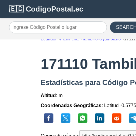
🇪🇨 CodigoPostal.ec
SEARC
Ingrese Código Postal o lugar
Ecuador
Pichincha
Tambillo-Uyumbicho
17111
171110 Tambi
Estadísticas para Código 
Altitud:
m
Coordenadas Geográficas:
Latitud -0.577
Compartir página: