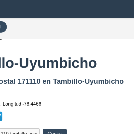
H
0
llo-Uyumbicho
Postal 171110 en Tambillo-Uyumbicho
5, Longitud -78.4466
Copiar