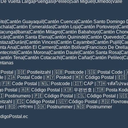
 De Vuelta Larga
|
Puengasi
|
Pelileo
|
San Miguel
|
Olmedo
|
Valle
ito
|
Cantón Guayaquil
|
Cantón Cuenca
|
Cantón Santo Domingo 
chala
|
Cantón Esmeraldas
|
Cantón Loja
|
Cantón Portoviejo
|
Cant
tacunga
|
Ibarra
|
Cantón Milagro
|
Cantón Babahoyo
|
Cantón Chon
lcán
|
Cantón Santa Elena
|
Cantón Quinindé
|
Cantón Quevedo
|
Ca
staza
|
Durán
|
Cantón Vinces
|
Cantón Cayambe
|
Cantón Pujilí
|
Can
nta Ana
|
Cantón El Carmen
|
Cantón Bolívar
|
Francisco De Orell
tecristi
|
Cantón Morona
|
Cantón Daule
|
Cantón Santa Rosa
|
Can
antón Tena
|
Cantón Cotacachi
|
Cantón Cañar
|
Cantón Pelileo
|
Ca
ntanas
Postal
| 🇩🇪
Postleitzahl
| 🇬🇧
Postcode
| 🇸🇬
Postal Code
| 
de
| 🇿🇦
Postal Code
| 🇲🇾
Poskod
| 🇲🇽
Código Postal
| 🇪🇸
| 🇫🇷
Code Postal
| 🇳🇱
Postcode
| 🇮🇹
CAP
| 🇹🇭
รหัสไปรษณ
o Postal
| 🇦🇷
Código Postal
| 🇰🇷
우편번호
| 🇹🇷
Posta Kod
🇮
Postinumero
| 🇵🇪
Código Postal
| 🇨🇱
Código Postal
| 🇺
eitzahl
| 🇪🇨
Código Postal
| 🇺🇾
Código Postal
| 🇷🇺
Почтов
er
| 🇧🇩
পোস্টকোড
| 🇩🇰
Postnummer
| 🇳🇴
Postnummer
digoPostal.ec