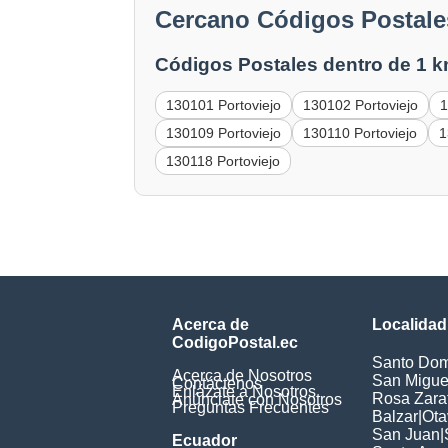
Cercano Códigos Postales
Códigos Postales dentro de 1 k
130101 Portoviejo
130102 Portoviejo
1
130109 Portoviejo
130110 Portoviejo
1
130118 Portoviejo
Acerca de
Localidad
CodigoPostal.ec
Santo Dom
Acerca de Nosotros
San Miguel
Contáctenos
Enlázate a Nosotros
Rosa Zarat
Anúnciate con Nosotros
Preguntas Frecuentes
Balzar
|
Ota
San Juan
|
Ecuador