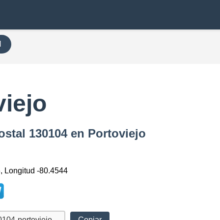
H
iejo
ostal 130104 en Portoviejo
6, Longitud -80.4544
Copiar