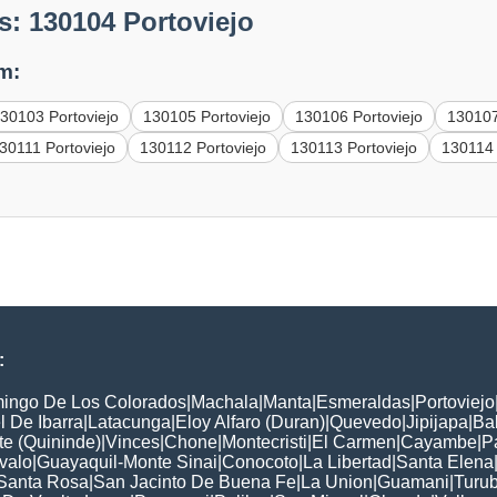
: 130104 Portoviejo
m:
30103 Portoviejo
130105 Portoviejo
130106 Portoviejo
130107
30111 Portoviejo
130112 Portoviejo
130113 Portoviejo
130114 
:
ingo De Los Colorados
|
Machala
|
Manta
|
Esmeraldas
|
Portoviejo
 De Ibarra
|
Latacunga
|
Eloy Alfaro (Duran)
|
Quevedo
|
Jipijapa
|
Ba
e (Quininde)
|
Vinces
|
Chone
|
Montecristi
|
El Carmen
|
Cayambe
|
P
valo
|
Guayaquil-Monte Sinai
|
Conocoto
|
La Libertad
|
Santa Elena
Santa Rosa
|
San Jacinto De Buena Fe
|
La Union
|
Guamani
|
Turu