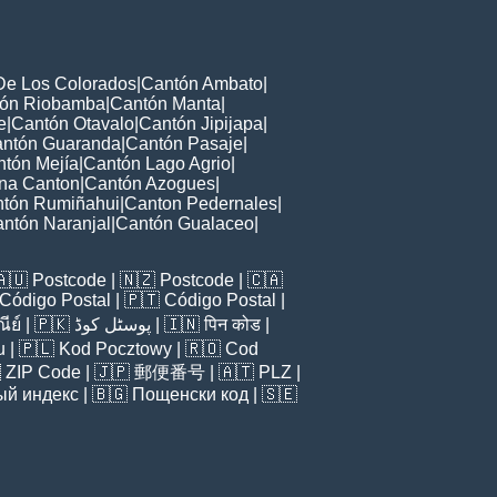
De Los Colorados
|
Cantón Ambato
|
ón Riobamba
|
Cantón Manta
|
e
|
Cantón Otavalo
|
Cantón Jipijapa
|
ntón Guaranda
|
Cantón Pasaje
|
tón Mejía
|
Cantón Lago Agrio
|
ana Canton
|
Cantón Azogues
|
tón Rumiñahui
|
Canton Pedernales
|
ntón Naranjal
|
Cantón Gualaceo
|
🇦🇺
Postcode
| 🇳🇿
Postcode
| 🇨🇦
Código Postal
| 🇵🇹
Código Postal
|
ีย์
| 🇵🇰
پوسٹل کوڈ
| 🇮🇳
पिन कोड
|
u
| 🇵🇱
Kod Pocztowy
| 🇷🇴
Cod

ZIP Code
| 🇯🇵
郵便番号
| 🇦🇹
PLZ
|
ый индекс
| 🇧🇬
Пощенски код
| 🇸🇪