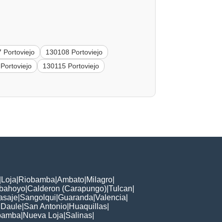
 Portoviejo
130108 Portoviejo
Portoviejo
130115 Portoviejo
|
Loja
|
Riobamba
|
Ambato
|
Milagro
|
bahoyo
|
Calderon (Carapungo)
|
Tulcan
|
asaje
|
Sangolqui
|
Guaranda
|
Valencia
|
|
Daule
|
San Antonio
|
Huaquillas
|
bamba
|
Nueva Loja
|
Salinas
|