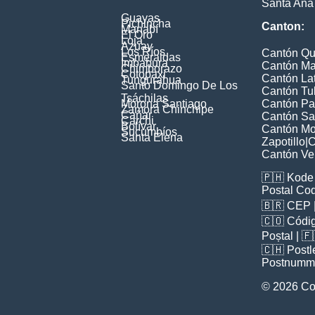
Santa Ana
Guayas
Pichincha
Canton:
Manabí
El Oro
Loja
Azuay
Los Ríos
Cantón Qu
Esmeraldas
Imbabura
Cantón Ma
Chimborazo
Cotopaxi
Cantón La
Tungurahua
Santo Domingo De Los
Cantón Tu
Tsáchilas
Morona Santiago
Cantón Pa
Zamora Chinchipe
Cañar
Cantón Sa
Carchi
Bolívar
Cantón Mon
Sucumbíos
Santa Elena
Zapotillo
|
C
Cantón Ve
🇵🇭
Kode 
Postal Co
🇧🇷
CEP
🇨🇴
Códig
Poștal
| 
🇨🇭
Postl
Postnumm
© 2026 Co