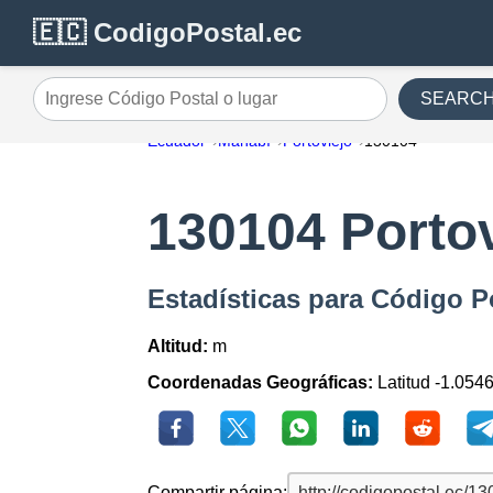
🇪🇨 CodigoPostal.ec
SEARC
Ingrese Código Postal o lugar
Ecuador
Manabí
Portoviejo
130104
130104 Portov
Estadísticas para Código P
Altitud:
m
Coordenadas Geográficas:
Latitud -1.054
Compartir página: