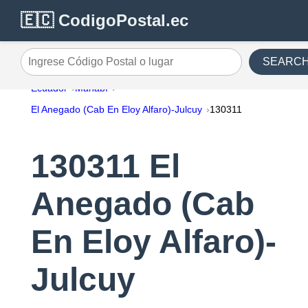
🇪🇨 CodigoPostal.ec
SEARC
Ingrese Código Postal o lugar
Ecuador
Manabí
El Anegado (Cab En Eloy Alfaro)-Julcuy
130311
130311 El
Anegado (Cab
En Eloy Alfaro)-
Julcuy