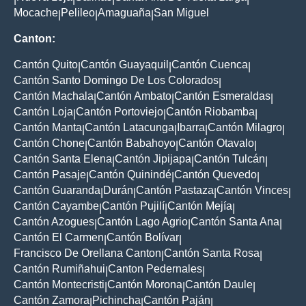
Mocache
Pelileo
Amaguaña
San Miguel
|
|
|
Canton:
Cantón Quito
Cantón Guayaquil
Cantón Cuenca
|
|
|
Cantón Santo Domingo De Los Colorados
|
Cantón Machala
Cantón Ambato
Cantón Esmeraldas
|
|
|
Cantón Loja
Cantón Portoviejo
Cantón Riobamba
|
|
|
Cantón Manta
Cantón Latacunga
Ibarra
Cantón Milagro
|
|
|
|
Cantón Chone
Cantón Babahoyo
Cantón Otavalo
|
|
|
Cantón Santa Elena
Cantón Jipijapa
Cantón Tulcán
|
|
|
Cantón Pasaje
Cantón Quinindé
Cantón Quevedo
|
|
|
Cantón Guaranda
Durán
Cantón Pastaza
Cantón Vinces
|
|
|
|
Cantón Cayambe
Cantón Pujilí
Cantón Mejía
|
|
|
Cantón Azogues
Cantón Lago Agrio
Cantón Santa Ana
|
|
|
Cantón El Carmen
Cantón Bolívar
|
|
Francisco De Orellana Canton
Cantón Santa Rosa
|
|
Cantón Rumiñahui
Canton Pedernales
|
|
Cantón Montecristi
Cantón Morona
Cantón Daule
|
|
|
Cantón Zamora
Pichincha
Cantón Paján
|
|
|