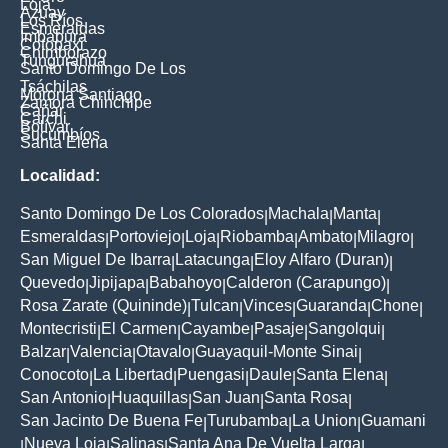
Loja
Azuay
Los Ríos
Esmeraldas
Imbabura
Cotopaxi
Chimborazo
Tungurahua
Santo Domingo De Los
Tsáchilas
Morona Santiago
Zamora Chinchipe
Cañar
Carchi
Bolívar
Sucumbíos
Santa Elena
Localidad:
Santo Domingo De Los Colorados
Machala
Manta
|
|
|
Esmeraldas
Portoviejo
Loja
Riobamba
Ambato
Milagro
|
|
|
|
|
|
San Miguel De Ibarra
Latacunga
Eloy Alfaro (Duran)
|
|
|
Quevedo
Jipijapa
Babahoyo
Calderon (Carapungo)
|
|
|
|
Rosa Zarate (Quininde)
Tulcan
Vinces
Guaranda
Chone
|
|
|
|
|
Montecristi
El Carmen
Cayambe
Pasaje
Sangolqui
|
|
|
|
|
Balzar
Valencia
Otavalo
Guayaquil-Monte Sinai
|
|
|
|
Conocoto
La Libertad
Puengasi
Daule
Santa Elena
|
|
|
|
|
San Antonio
Huaquillas
San Juan
Santa Rosa
|
|
|
|
San Jacinto De Buena Fe
Turubamba
La Union
Guamani
|
|
|
Nueva Loja
Salinas
Santa Ana De Vuelta Larga
|
|
|
|