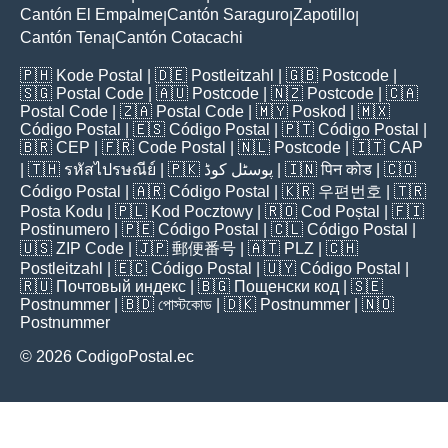
Cantón El Empalme
Cantón Saraguro
Zapotillo
|
|
|
Cantón Tena
Cantón Cotacachi
|
🇵🇭
Kode Postal
| 🇩🇪
Postleitzahl
| 🇬🇧
Postcode
|
🇸🇬
Postal Code
| 🇦🇺
Postcode
| 🇳🇿
Postcode
| 🇨🇦
Postal Code
| 🇿🇦
Postal Code
| 🇲🇾
Poskod
| 🇲🇽
Código Postal
| 🇪🇸
Código Postal
| 🇵🇹
Código Postal
|
🇧🇷
CEP
| 🇫🇷
Code Postal
| 🇳🇱
Postcode
| 🇮🇹
CAP
| 🇹🇭
รหัสไปรษณีย์
| 🇵🇰
پوسٹل کوڈ
| 🇮🇳
पिन कोड
| 🇨🇴
Código Postal
| 🇦🇷
Código Postal
| 🇰🇷
우편번호
| 🇹🇷
Posta Kodu
| 🇵🇱
Kod Pocztowy
| 🇷🇴
Cod Poștal
| 🇫🇮
Postinumero
| 🇵🇪
Código Postal
| 🇨🇱
Código Postal
|
🇺🇸
ZIP Code
| 🇯🇵
郵便番号
| 🇦🇹
PLZ
| 🇨🇭
Postleitzahl
| 🇪🇨
Código Postal
| 🇺🇾
Código Postal
|
🇷🇺
Почтовый индекс
| 🇧🇬
Пощенски код
| 🇸🇪
Postnummer
| 🇧🇩
পোস্টকোড
| 🇩🇰
Postnummer
| 🇳🇴
Postnummer
© 2026 CodigoPostal.ec