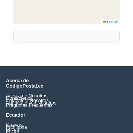
Leaflet
Acerca de
CodigoPostal.ec
Acerca de Nosotros
Contáctenos
Enlázate a Nosotros
Anúnciate con Nosotros
Preguntas Frecuentes
Ecuador
Guayas
Pichincha
Manabí
El Oro