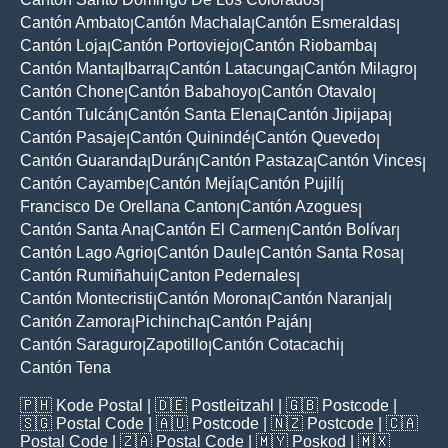
|
Cantón Ambato
Cantón Machala
Cantón Esmeraldas
|
|
|
Cantón Loja
Cantón Portoviejo
Cantón Riobamba
|
|
|
Cantón Manta
Ibarra
Cantón Latacunga
Cantón Milagro
|
|
|
|
Cantón Chone
Cantón Babahoyo
Cantón Otavalo
|
|
|
Cantón Tulcán
Cantón Santa Elena
Cantón Jipijapa
|
|
|
Cantón Pasaje
Cantón Quinindé
Cantón Quevedo
|
|
|
Cantón Guaranda
Durán
Cantón Pastaza
Cantón Vinces
|
|
|
|
Cantón Cayambe
Cantón Mejía
Cantón Pujilí
|
|
|
Francisco De Orellana Canton
Cantón Azogues
|
|
Cantón Santa Ana
Cantón El Carmen
Cantón Bolívar
|
|
|
Cantón Lago Agrio
Cantón Daule
Cantón Santa Rosa
|
|
|
Cantón Rumiñahui
Canton Pedernales
|
|
Cantón Montecristi
Cantón Morona
Cantón Naranjal
|
|
|
Cantón Zamora
Pichincha
Cantón Paján
|
|
|
Cantón Saraguro
Zapotillo
Cantón Cotacachi
|
|
|
Cantón Tena
🇵🇭
Kode Postal
| 🇩🇪
Postleitzahl
| 🇬🇧
Postcode
|
🇸🇬
Postal Code
| 🇦🇺
Postcode
| 🇳🇿
Postcode
| 🇨🇦
Postal Code
| 🇿🇦
Postal Code
| 🇲🇾
Poskod
| 🇲🇽