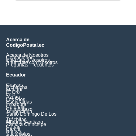
Acerca de
CodigoPostal.ec
Acerca de Nosotros
Contáctenos
Enlázate a Nosotros
Anúnciate con Nosotros
Preguntas Frecuentes
Ecuador
Guayas
Pichincha
Manabí
El Oro
Loja
Azuay
Los Ríos
Esmeraldas
Imbabura
Cotopaxi
Chimborazo
Tungurahua
Santo Domingo De Los
Tsáchilas
Morona Santiago
Zamora Chinchipe
Cañar
Carchi
Bolívar
Sucumbíos