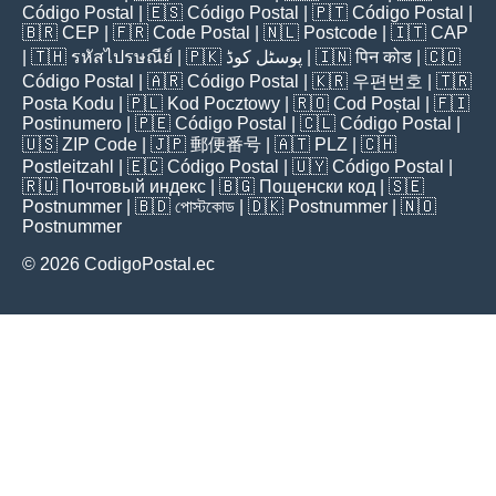
Código Postal
| 🇪🇸
Código Postal
| 🇵🇹
Código Postal
|
🇧🇷
CEP
| 🇫🇷
Code Postal
| 🇳🇱
Postcode
| 🇮🇹
CAP
| 🇹🇭
รหัสไปรษณีย์
| 🇵🇰
پوسٹل کوڈ
| 🇮🇳
पिन कोड
| 🇨🇴
Código Postal
| 🇦🇷
Código Postal
| 🇰🇷
우편번호
| 🇹🇷
Posta Kodu
| 🇵🇱
Kod Pocztowy
| 🇷🇴
Cod Poștal
| 🇫🇮
Postinumero
| 🇵🇪
Código Postal
| 🇨🇱
Código Postal
|
🇺🇸
ZIP Code
| 🇯🇵
郵便番号
| 🇦🇹
PLZ
| 🇨🇭
Postleitzahl
| 🇪🇨
Código Postal
| 🇺🇾
Código Postal
|
🇷🇺
Почтовый индекс
| 🇧🇬
Пощенски код
| 🇸🇪
Postnummer
| 🇧🇩
পোস্টকোড
| 🇩🇰
Postnummer
| 🇳🇴
Postnummer
© 2026 CodigoPostal.ec