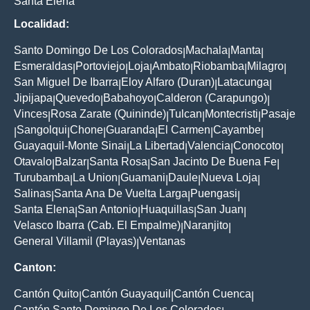
Santa Elena
Localidad:
Santo Domingo De Los Colorados
Machala
Manta
|
|
|
Esmeraldas
Portoviejo
Loja
Ambato
Riobamba
Milagro
|
|
|
|
|
|
San Miguel De Ibarra
Eloy Alfaro (Duran)
Latacunga
|
|
|
Jipijapa
Quevedo
Babahoyo
Calderon (Carapungo)
|
|
|
|
Vinces
Rosa Zarate (Quininde)
Tulcan
Montecristi
Pasaje
|
|
|
|
Sangolqui
Chone
Guaranda
El Carmen
Cayambe
|
|
|
|
|
|
Guayaquil-Monte Sinai
La Libertad
Valencia
Conocoto
|
|
|
|
Otavalo
Balzar
Santa Rosa
San Jacinto De Buena Fe
|
|
|
|
Turubamba
La Union
Guamani
Daule
Nueva Loja
|
|
|
|
|
Salinas
Santa Ana De Vuelta Larga
Puengasi
|
|
|
Santa Elena
San Antonio
Huaquillas
San Juan
|
|
|
|
Velasco Ibarra (Cab. El Empalme)
Naranjito
|
|
General Villamil (Playas)
Ventanas
|
Canton:
Cantón Quito
Cantón Guayaquil
Cantón Cuenca
|
|
|
Cantón Santo Domingo De Los Colorados