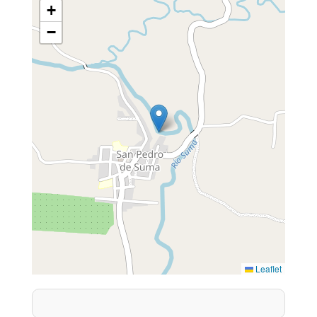
+
−
Leaflet