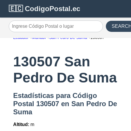
🇪🇨 CodigoPostal.ec
SEARC
Ingrese Código Postal o lugar
Ecuador
Manabí
San Pedro De Suma
130507
130507 San
Pedro De Suma
Estadísticas para Código
Postal 130507 en San Pedro De
Suma
Altitud:
m