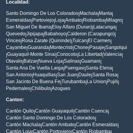
Localidad:
Santo Domingo De Los Colorados
Machala
Manta
|
|
|
Esmeraldas
Portoviejo
Loja
Ambato
Riobamba
Milagro
|
|
|
|
|
|
San Miguel De Ibarra
Eloy Alfaro (Duran)
Latacunga
|
|
|
Quevedo
Jipijapa
Babahoyo
Calderon (Carapungo)
|
|
|
|
Vinces
Rosa Zarate (Quininde)
Tulcan
El Carmen
|
|
|
|
Cayambe
Guaranda
Montecristi
Chone
Pasaje
Sangolqui
|
|
|
|
|
Guayaquil-Monte Sinai
Conocoto
La Libertad
Valencia
|
|
|
|
|
Otavalo
Balzar
Nueva Loja
Salinas
Guamani
|
|
|
|
|
Santa Ana De Vuelta Larga
Puengasi
Santa Elena
|
|
|
San Antonio
Huaquillas
San Juan
Daule
Santa Rosa
|
|
|
|
|
San Jacinto De Buena Fe
Turubamba
La Union
Pujili
|
|
|
|
Pedernales
Chilibulo
Azogues
|
|
Canton:
Cantón Quito
Cantón Guayaquil
Cantón Cuenca
|
|
|
Cantón Santo Domingo De Los Colorados
|
Cantón Machala
Cantón Ambato
Cantón Esmeraldas
|
|
|
Cantón Loja
Cantón Portoviejo
Cantón Riobamba
|
|
|