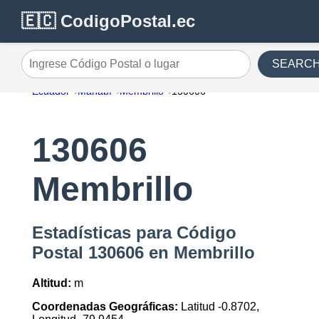
🇪🇨 CodigoPostal.ec
SEARC
Ingrese Código Postal o lugar
Ecuador
Manabí
Membrillo
130606
130606
Membrillo
Estadísticas para Código
Postal 130606 en Membrillo
Altitud:
m
Coordenadas Geográficas:
Latitud -0.8702,