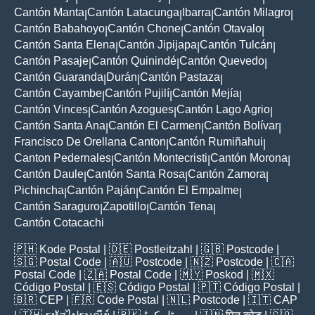
Cantón Manta
Cantón Latacunga
Ibarra
Cantón Milagro
|
|
|
|
Cantón Babahoyo
Cantón Chone
Cantón Otavalo
|
|
|
Cantón Santa Elena
Cantón Jipijapa
Cantón Tulcán
|
|
|
Cantón Pasaje
Cantón Quinindé
Cantón Quevedo
|
|
|
Cantón Guaranda
Durán
Cantón Pastaza
|
|
|
Cantón Cayambe
Cantón Pujilí
Cantón Mejía
|
|
|
Cantón Vinces
Cantón Azogues
Cantón Lago Agrio
|
|
|
Cantón Santa Ana
Cantón El Carmen
Cantón Bolívar
|
|
|
Francisco De Orellana Canton
Cantón Rumiñahui
|
|
Canton Pedernales
Cantón Montecristi
Cantón Morona
|
|
|
Cantón Daule
Cantón Santa Rosa
Cantón Zamora
|
|
|
Pichincha
Cantón Paján
Cantón El Empalme
|
|
|
Cantón Saraguro
Zapotillo
Cantón Tena
|
|
|
Cantón Cotacachi
🇵🇭
Kode Postal
| 🇩🇪
Postleitzahl
| 🇬🇧
Postcode
|
🇸🇬
Postal Code
| 🇦🇺
Postcode
| 🇳🇿
Postcode
| 🇨🇦
Postal Code
| 🇿🇦
Postal Code
| 🇲🇾
Poskod
| 🇲🇽
Código Postal
| 🇪🇸
Código Postal
| 🇵🇹
Código Postal
|
🇧🇷
CEP
| 🇫🇷
Code Postal
| 🇳🇱
Postcode
| 🇮🇹
CAP