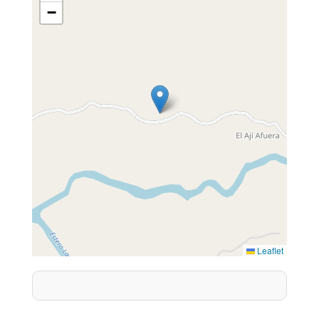
−
Leaflet