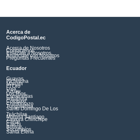
Acerca de
CodigoPostal.ec
Acerca de Nosotros
Contáctenos
Enlázate a Nosotros
Anúnciate con Nosotros
Preguntas Frecuentes
Ecuador
Guayas
Pichincha
Manabí
El Oro
Loja
Azuay
Los Ríos
Esmeraldas
Imbabura
Cotopaxi
Chimborazo
Tungurahua
Santo Domingo De Los
Tsáchilas
Morona Santiago
Zamora Chinchipe
Cañar
Carchi
Bolívar
Sucumbíos
Santa Elena