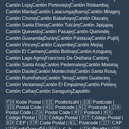
Cantón Loja
Cantón Portoviejo
Cantón Riobamba
|
|
|
Cantón Manta
Cantón Latacunga
Ibarra
Cantón Milagro
|
|
|
|
Cantón Chone
Cantón Babahoyo
Cantón Otavalo
|
|
|
Cantón Santa Elena
Cantón Tulcán
Cantón Jipijapa
|
|
|
Cantón Quevedo
Cantón Pasaje
Cantón Quinindé
|
|
|
Cantón Guaranda
Durán
Cantón Pastaza
Cantón Pujilí
|
|
|
|
Cantón Vinces
Cantón Cayambe
Cantón Mejía
|
|
|
Cantón El Carmen
Cantón Bolívar
Cantón Azogues
|
|
|
Cantón Lago Agrio
Francisco De Orellana Canton
|
|
Cantón Santa Ana
Canton Pedernales
Cantón Morona
|
|
|
Cantón Daule
Cantón Montecristi
Cantón Santa Rosa
|
|
|
Cantón Rumiñahui
Cantón Tena
Cantón Gualaceo
|
|
|
Cantón Ventanas
Cantón El Empalme
Cantón Pelileo
|
|
|
Cantón Cañar
Cantón Saraguro
Zapotillo
|
|
🇵🇭
Kode Postal
| 🇩🇪
Postleitzahl
| 🇬🇧
Postcode
|
🇸🇬
Postal Code
| 🇦🇺
Postcode
| 🇳🇿
Postcode
| 🇨🇦
Postal Code
| 🇿🇦
Postal Code
| 🇲🇾
Poskod
| 🇲🇽
Código Postal
| 🇪🇸
Código Postal
| 🇵🇹
Código Postal
|
🇧🇷
CEP
| 🇫🇷
Code Postal
| 🇳🇱
Postcode
| 🇮🇹
CAP