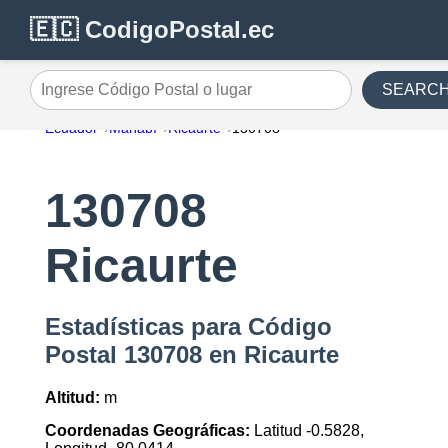
🇪🇨 CodigoPostal.ec
SEARC
Ingrese Código Postal o lugar
Ecuador
Manabí
Ricaurte
130708
130708
Ricaurte
Estadísticas para Código
Postal 130708 en Ricaurte
Altitud:
m
Coordenadas Geográficas:
Latitud -0.5828,