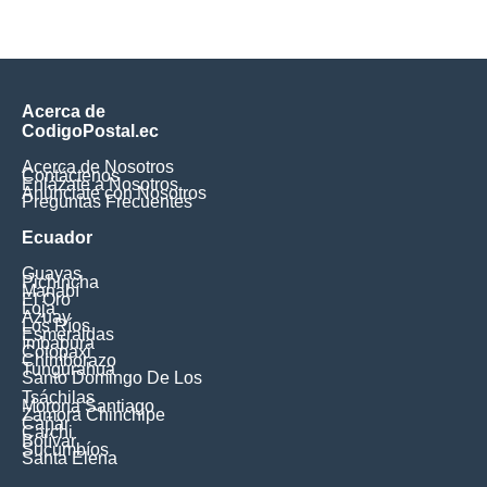
Acerca de
CodigoPostal.ec
Acerca de Nosotros
Contáctenos
Enlázate a Nosotros
Anúnciate con Nosotros
Preguntas Frecuentes
Ecuador
Guayas
Pichincha
Manabí
El Oro
Loja
Azuay
Los Ríos
Esmeraldas
Imbabura
Cotopaxi
Chimborazo
Tungurahua
Santo Domingo De Los
Tsáchilas
Morona Santiago
Zamora Chinchipe
Cañar
Carchi
Bolívar
Sucumbíos
Santa Elena