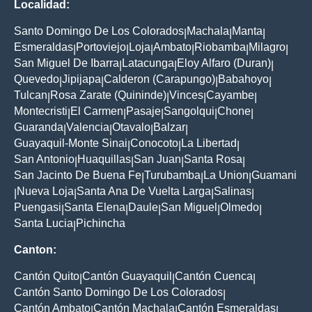
Localidad:
Santo Domingo De Los Colorados
Machala
Manta
|
|
|
Esmeraldas
Portoviejo
Loja
Ambato
Riobamba
Milagro
|
|
|
|
|
|
San Miguel De Ibarra
Latacunga
Eloy Alfaro (Duran)
|
|
|
Quevedo
Jipijapa
Calderon (Carapungo)
Babahoyo
|
|
|
|
Tulcan
Rosa Zarate (Quininde)
Vinces
Cayambe
|
|
|
|
Montecristi
El Carmen
Pasaje
Sangolqui
Chone
|
|
|
|
|
Guaranda
Valencia
Otavalo
Balzar
|
|
|
|
Guayaquil-Monte Sinai
Conocoto
La Libertad
|
|
|
San Antonio
Huaquillas
San Juan
Santa Rosa
|
|
|
|
San Jacinto De Buena Fe
Turubamba
La Union
Guamani
|
|
|
Nueva Loja
Santa Ana De Vuelta Larga
Salinas
|
|
|
|
Puengasi
Santa Elena
Daule
San Miguel
Olmedo
|
|
|
|
|
Santa Lucia
Pichincha
|
Canton:
Cantón Quito
Cantón Guayaquil
Cantón Cuenca
|
|
|
Cantón Santo Domingo De Los Colorados
|
Cantón Ambato
Cantón Machala
Cantón Esmeraldas
|
|
|