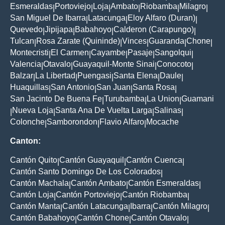
Esmeraldas
Portoviejo
Loja
Ambato
Riobamba
Milagro
|
|
|
|
|
|
San Miguel De Ibarra
Latacunga
Eloy Alfaro (Duran)
|
|
|
Quevedo
Jipijapa
Babahoyo
Calderon (Carapungo)
|
|
|
|
Tulcan
Rosa Zarate (Quininde)
Vinces
Guaranda
Chone
|
|
|
|
|
Montecristi
El Carmen
Cayambe
Pasaje
Sangolqui
|
|
|
|
|
Valencia
Otavalo
Guayaquil-Monte Sinai
Conocoto
|
|
|
|
Balzar
La Libertad
Puengasi
Santa Elena
Daule
|
|
|
|
|
Huaquillas
San Antonio
San Juan
Santa Rosa
|
|
|
|
San Jacinto De Buena Fe
Turubamba
La Union
Guamani
|
|
|
Nueva Loja
Santa Ana De Vuelta Larga
Salinas
|
|
|
|
Colonche
Samborondon
Flavio Alfaro
Mocache
|
|
|
Canton:
Cantón Quito
Cantón Guayaquil
Cantón Cuenca
|
|
|
Cantón Santo Domingo De Los Colorados
|
Cantón Machala
Cantón Ambato
Cantón Esmeraldas
|
|
|
Cantón Loja
Cantón Portoviejo
Cantón Riobamba
|
|
|
Cantón Manta
Cantón Latacunga
Ibarra
Cantón Milagro
|
|
|
|
Cantón Babahoyo
Cantón Chone
Cantón Otavalo
|
|
|