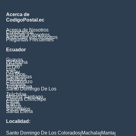
Acerca de
CodigoPostal.ec
Acerca de Nosotros
Contáctenos
Enlázate a Nosotros
Anúnciate con Nosotros
Preguntas Frecuentes
Ecuador
Guayas
Pichincha
Manabí
El Oro
Loja
Azuay
Los Ríos
Esmeraldas
Imbabura
Chimborazo
Cotopaxi
Tungurahua
Santo Domingo De Los
Tsáchilas
Morona Santiago
Zamora Chinchipe
Cañar
Carchi
Bolívar
Sucumbíos
Santa Elena
Localidad:
Santo Domingo De Los Colorados
Machala
Manta
|
|
|