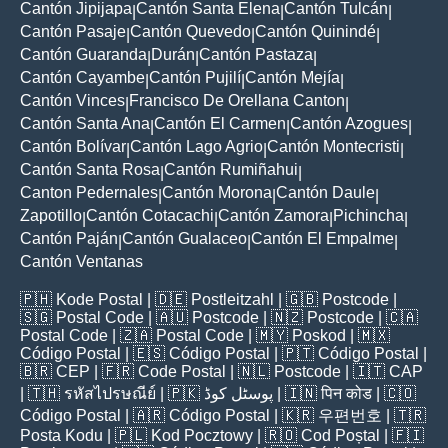
Cantón Jipijapa
Cantón Santa Elena
Cantón Tulcán
|
|
|
Cantón Pasaje
Cantón Quevedo
Cantón Quinindé
|
|
|
Cantón Guaranda
Durán
Cantón Pastaza
|
|
|
Cantón Cayambe
Cantón Pujilí
Cantón Mejía
|
|
|
Cantón Vinces
Francisco De Orellana Canton
|
|
Cantón Santa Ana
Cantón El Carmen
Cantón Azogues
|
|
|
Cantón Bolívar
Cantón Lago Agrio
Cantón Montecristi
|
|
|
Cantón Santa Rosa
Cantón Rumiñahui
|
|
Canton Pedernales
Cantón Morona
Cantón Daule
|
|
|
Zapotillo
Cantón Cotacachi
Cantón Zamora
Pichincha
|
|
|
|
Cantón Paján
Cantón Gualaceo
Cantón El Empalme
|
|
|
Cantón Ventanas
🇵🇭
Kode Postal
| 🇩🇪
Postleitzahl
| 🇬🇧
Postcode
|
🇸🇬
Postal Code
| 🇦🇺
Postcode
| 🇳🇿
Postcode
| 🇨🇦
Postal Code
| 🇿🇦
Postal Code
| 🇲🇾
Poskod
| 🇲🇽
Código Postal
| 🇪🇸
Código Postal
| 🇵🇹
Código Postal
|
🇧🇷
CEP
| 🇫🇷
Code Postal
| 🇳🇱
Postcode
| 🇮🇹
CAP
| 🇹🇭
รหัสไปรษณีย์
| 🇵🇰
پوسٹل کوڈ
| 🇮🇳
पिन कोड
| 🇨🇴
Código Postal
| 🇦🇷
Código Postal
| 🇰🇷
우편번호
| 🇹🇷
Posta Kodu
| 🇵🇱
Kod Pocztowy
| 🇷🇴
Cod Poștal
| 🇫🇮