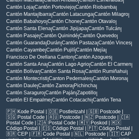
|
|
|
Cantón Loja
Cantón Portoviejo
Cantón Riobamba
|
|
|
Cantón Manta
Ibarra
Cantón Latacunga
Cantón Milagro
|
|
|
|
Cantón Babahoyo
Cantón Chone
Cantón Otavalo
|
|
|
Cantón Santa Elena
Cantón Jipijapa
Cantón Tulcán
|
|
|
Cantón Pasaje
Cantón Quinindé
Cantón Quevedo
|
|
|
Cantón Guaranda
Durán
Cantón Pastaza
Cantón Vinces
|
|
|
|
Cantón Cayambe
Cantón Pujilí
Cantón Mejía
|
|
|
Francisco De Orellana Canton
Cantón Azogues
|
|
Cantón Santa Ana
Cantón Lago Agrio
Cantón El Carmen
|
|
|
Cantón Bolívar
Cantón Santa Rosa
Cantón Rumiñahui
|
|
|
Cantón Montecristi
Canton Pedernales
Cantón Morona
|
|
|
Cantón Daule
Cantón Zamora
Pichincha
|
|
|
Cantón Saraguro
Cantón Paján
Zapotillo
|
|
|
Cantón El Empalme
Cantón Cotacachi
Cantón Tena
|
|
🇵🇭
Kode Postal
| 🇩🇪
Postleitzahl
| 🇬🇧
Postcode
|
🇸🇬
Postal Code
| 🇦🇺
Postcode
| 🇳🇿
Postcode
| 🇨🇦
Postal Code
| 🇿🇦
Postal Code
| 🇲🇾
Poskod
| 🇲🇽
Código Postal
| 🇪🇸
Código Postal
| 🇵🇹
Código Postal
|
🇧🇷
CEP
| 🇫🇷
Code Postal
| 🇳🇱
Postcode
| 🇮🇹
CAP