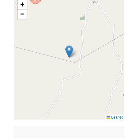
+
−
Leaflet