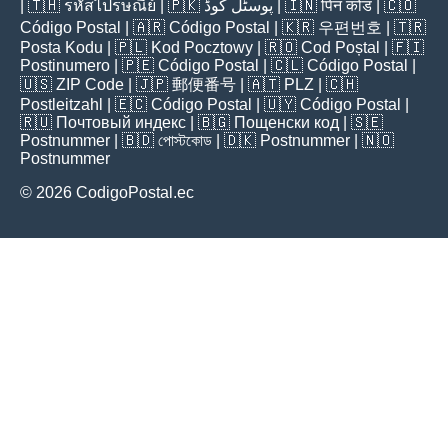
| 🇹🇭
รหัสไปรษณีย์
| 🇵🇰
پوسٹل کوڈ
| 🇮🇳
पिन कोड
| 🇨🇴
Código Postal
| 🇦🇷
Código Postal
| 🇰🇷
우편번호
| 🇹🇷
Posta Kodu
| 🇵🇱
Kod Pocztowy
| 🇷🇴
Cod Poștal
| 🇫🇮
Postinumero
| 🇵🇪
Código Postal
| 🇨🇱
Código Postal
|
🇺🇸
ZIP Code
| 🇯🇵
郵便番号
| 🇦🇹
PLZ
| 🇨🇭
Postleitzahl
| 🇪🇨
Código Postal
| 🇺🇾
Código Postal
|
🇷🇺
Почтовый индекс
| 🇧🇬
Пощенски код
| 🇸🇪
Postnummer
| 🇧🇩
পোস্টকোড
| 🇩🇰
Postnummer
| 🇳🇴
Postnummer
© 2026 CodigoPostal.ec