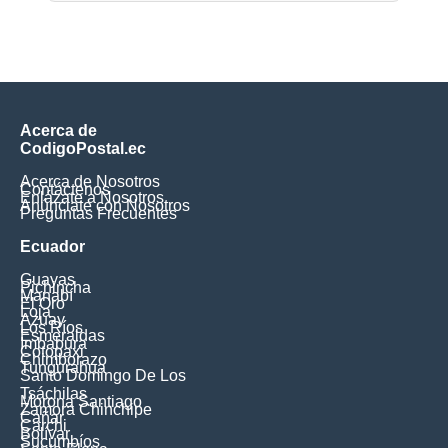
Acerca de
CodigoPostal.ec
Acerca de Nosotros
Contáctenos
Enlázate a Nosotros
Anúnciate con Nosotros
Preguntas Frecuentes
Ecuador
Guayas
Pichincha
Manabí
El Oro
Loja
Azuay
Los Ríos
Esmeraldas
Imbabura
Cotopaxi
Chimborazo
Tungurahua
Santo Domingo De Los
Tsáchilas
Morona Santiago
Zamora Chinchipe
Cañar
Carchi
Bolívar
Sucumbíos