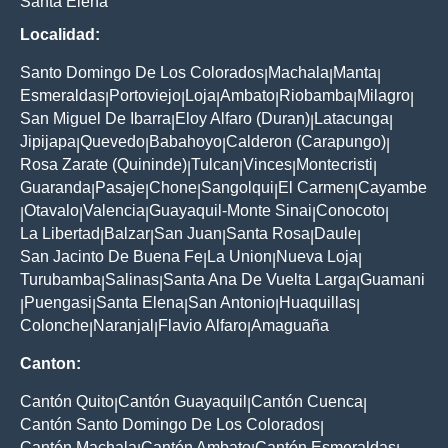
Santa Elena
Localidad:
Santo Domingo De Los Colorados
Machala
Manta
|
|
|
Esmeraldas
Portoviejo
Loja
Ambato
Riobamba
Milagro
|
|
|
|
|
|
San Miguel De Ibarra
Eloy Alfaro (Duran)
Latacunga
|
|
|
Jipijapa
Quevedo
Babahoyo
Calderon (Carapungo)
|
|
|
|
Rosa Zarate (Quininde)
Tulcan
Vinces
Montecristi
|
|
|
|
Guaranda
Pasaje
Chone
Sangolqui
El Carmen
Cayambe
|
|
|
|
|
Otavalo
Valencia
Guayaquil-Monte Sinai
Conocoto
|
|
|
|
|
La Libertad
Balzar
San Juan
Santa Rosa
Daule
|
|
|
|
|
San Jacinto De Buena Fe
La Union
Nueva Loja
|
|
|
Turubamba
Salinas
Santa Ana De Vuelta Larga
Guamani
|
|
|
Puengasi
Santa Elena
San Antonio
Huaquillas
|
|
|
|
|
Colonche
Naranjal
Flavio Alfaro
Amaguaña
|
|
|
Canton:
Cantón Quito
Cantón Guayaquil
Cantón Cuenca
|
|
|
Cantón Santo Domingo De Los Colorados
|
Cantón Machala
Cantón Ambato
Cantón Esmeraldas