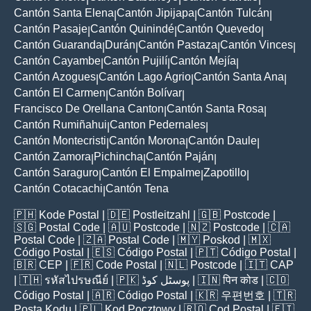
Cantón Santa Elena
Cantón Jipijapa
Cantón Tulcán
|
|
|
Cantón Pasaje
Cantón Quinindé
Cantón Quevedo
|
|
|
Cantón Guaranda
Durán
Cantón Pastaza
Cantón Vinces
|
|
|
|
Cantón Cayambe
Cantón Pujilí
Cantón Mejía
|
|
|
Cantón Azogues
Cantón Lago Agrio
Cantón Santa Ana
|
|
|
Cantón El Carmen
Cantón Bolívar
|
|
Francisco De Orellana Canton
Cantón Santa Rosa
|
|
Cantón Rumiñahui
Canton Pedernales
|
|
Cantón Montecristi
Cantón Morona
Cantón Daule
|
|
|
Cantón Zamora
Pichincha
Cantón Paján
|
|
|
Cantón Saraguro
Cantón El Empalme
Zapotillo
|
|
|
Cantón Cotacachi
Cantón Tena
|
🇵🇭
Kode Postal
| 🇩🇪
Postleitzahl
| 🇬🇧
Postcode
|
🇸🇬
Postal Code
| 🇦🇺
Postcode
| 🇳🇿
Postcode
| 🇨🇦
Postal Code
| 🇿🇦
Postal Code
| 🇲🇾
Poskod
| 🇲🇽
Código Postal
| 🇪🇸
Código Postal
| 🇵🇹
Código Postal
|
🇧🇷
CEP
| 🇫🇷
Code Postal
| 🇳🇱
Postcode
| 🇮🇹
CAP
| 🇹🇭
รหัสไปรษณีย์
| 🇵🇰
پوسٹل کوڈ
| 🇮🇳
पिन कोड
| 🇨🇴
Código Postal
| 🇦🇷
Código Postal
| 🇰🇷
우편번호
| 🇹🇷
Posta Kodu
| 🇵🇱
Kod Pocztowy
| 🇷🇴
Cod Poștal
| 🇫🇮