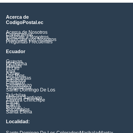
Acerca de
CodigoPostal.ec
Acerca de Nosotros
Contáctenos
Enlázate a Nosotros
Anúnciate con Nosotros
Preguntas Frecuentes
Ecuador
Guayas
Pichincha
Manabí
El Oro
Loja
Azuay
Los Ríos
Esmeraldas
Imbabura
Cotopaxi
Chimborazo
Tungurahua
Santo Domingo De Los
Tsáchilas
Morona Santiago
Zamora Chinchipe
Cañar
Carchi
Bolívar
Sucumbíos
Santa Elena
Localidad:
Santo Domingo De Los Colorados
Machala
Manta