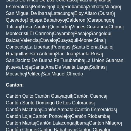
|
|
|
Esmeraldas
Portoviejo
Loja
Riobamba
Ambato
Milagro
|
|
|
|
|
|
San Miguel De Ibarra
Latacunga
Eloy Alfaro (Duran)
|
|
|
Quevedo
Jipijapa
Babahoyo
Calderon (Carapungo)
|
|
|
|
Tulcan
Rosa Zarate (Quininde)
Vinces
Guaranda
Chone
|
|
|
|
|
Montecristi
El Carmen
Cayambe
Pasaje
Sangolqui
|
|
|
|
|
Balzar
Valencia
Otavalo
Guayaquil-Monte Sinai
|
|
|
|
Conocoto
La Libertad
Puengasi
Santa Elena
Daule
|
|
|
|
|
Huaquillas
San Antonio
San Juan
Santa Rosa
|
|
|
|
San Jacinto De Buena Fe
Turubamba
La Union
Guamani
|
|
|
Nueva Loja
Santa Ana De Vuelta Larga
Salinas
|
|
|
|
Mocache
Pelileo
San Miguel
Olmedo
|
|
|
Canton:
Cantón Quito
Cantón Guayaquil
Cantón Cuenca
|
|
|
Cantón Santo Domingo De Los Colorados
|
Cantón Machala
Cantón Ambato
Cantón Esmeraldas
|
|
|
Cantón Loja
Cantón Portoviejo
Cantón Riobamba
|
|
|
Cantón Manta
Cantón Latacunga
Ibarra
Cantón Milagro
|
|
|
|
Cantón Chone
Cantón Babahoyo
Cantón Otavalo
|
|
|