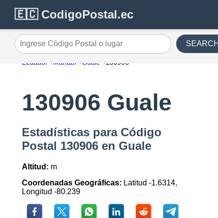
🇪🇨 CodigoPostal.ec
SEARC
Ingrese Código Postal o lugar
Ecuador
Manabí
Guale
130906
130906 Guale
Estadísticas para Código
Postal 130906 en Guale
Altitud:
m
Coordenadas Geográficas:
Latitud -1.6314,
Longitud -80.239