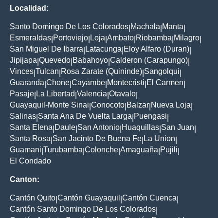
Localidad:
Santo Domingo De Los Colorados
Machala
Manta
|
|
|
Esmeraldas
Portoviejo
Loja
Ambato
Riobamba
Milagro
|
|
|
|
|
|
San Miguel De Ibarra
Latacunga
Eloy Alfaro (Duran)
|
|
|
Jipijapa
Quevedo
Babahoyo
Calderon (Carapungo)
|
|
|
|
Vinces
Tulcan
Rosa Zarate (Quininde)
Sangolqui
|
|
|
|
Guaranda
Chone
Cayambe
Montecristi
El Carmen
|
|
|
|
|
Pasaje
La Libertad
Valencia
Otavalo
|
|
|
|
Guayaquil-Monte Sinai
Conocoto
Balzar
Nueva Loja
|
|
|
|
Salinas
Santa Ana De Vuelta Larga
Puengasi
|
|
|
Santa Elena
Daule
San Antonio
Huaquillas
San Juan
|
|
|
|
|
Santa Rosa
San Jacinto De Buena Fe
La Union
|
|
|
Guamani
Turubamba
Colonche
Amaguaña
Pujili
|
|
|
|
|
El Condado
Canton:
Cantón Quito
Cantón Guayaquil
Cantón Cuenca
|
|
|
Cantón Santo Domingo De Los Colorados
|