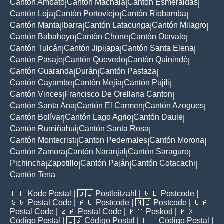
Cantón Ambato
Cantón Machala
Cantón Esmeraldas
|
|
|
Cantón Loja
Cantón Portoviejo
Cantón Riobamba
|
|
|
Cantón Manta
Ibarra
Cantón Latacunga
Cantón Milagro
|
|
|
|
Cantón Babahoyo
Cantón Chone
Cantón Otavalo
|
|
|
Cantón Tulcán
Cantón Jipijapa
Cantón Santa Elena
|
|
|
Cantón Pasaje
Cantón Quevedo
Cantón Quinindé
|
|
|
Cantón Guaranda
Durán
Cantón Pastaza
|
|
|
Cantón Cayambe
Cantón Mejía
Cantón Pujilí
|
|
|
Cantón Vinces
Francisco De Orellana Canton
|
|
Cantón Santa Ana
Cantón El Carmen
Cantón Azogues
|
|
|
Cantón Bolívar
Cantón Lago Agrio
Cantón Daule
|
|
|
Cantón Rumiñahui
Cantón Santa Rosa
|
|
Cantón Montecristi
Canton Pedernales
Cantón Morona
|
|
|
Cantón Zamora
Cantón Naranjal
Cantón Saraguro
|
|
|
Pichincha
Zapotillo
Cantón Paján
Cantón Cotacachi
|
|
|
|
Cantón Tena
🇵🇭
Kode Postal
| 🇩🇪
Postleitzahl
| 🇬🇧
Postcode
|
🇸🇬
Postal Code
| 🇦🇺
Postcode
| 🇳🇿
Postcode
| 🇨🇦
Postal Code
| 🇿🇦
Postal Code
| 🇲🇾
Poskod
| 🇲🇽
Código Postal
| 🇪🇸
Código Postal
| 🇵🇹
Código Postal
|