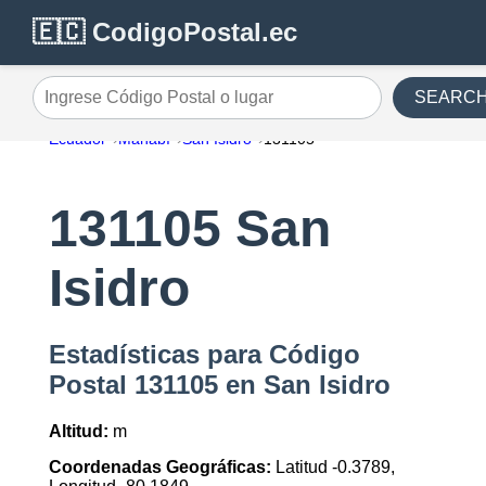
🇪🇨 CodigoPostal.ec
SEARC
Ingrese Código Postal o lugar
Ecuador
Manabí
San Isidro
131105
131105 San
Isidro
Estadísticas para Código
Postal 131105 en San Isidro
Altitud:
m
Coordenadas Geográficas:
Latitud -0.3789,