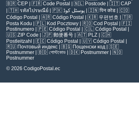
🇧🇷
CEP
| 🇫🇷
Code Postal
| 🇳🇱
Postcode
| 🇮🇹
CAP
| 🇹🇭
รหัสไปรษณีย์
| 🇵🇰
پوسٹل کوڈ
| 🇮🇳
पिन कोड
| 🇨🇴
Código Postal
| 🇦🇷
Código Postal
| 🇰🇷
우편번호
| 🇹🇷
Posta Kodu
| 🇵🇱
Kod Pocztowy
| 🇷🇴
Cod Poștal
| 🇫🇮
Postinumero
| 🇵🇪
Código Postal
| 🇨🇱
Código Postal
|
🇺🇸
ZIP Code
| 🇯🇵
郵便番号
| 🇦🇹
PLZ
| 🇨🇭
Postleitzahl
| 🇪🇨
Código Postal
| 🇺🇾
Código Postal
|
🇷🇺
Почтовый индекс
| 🇧🇬
Пощенски код
| 🇸🇪
Postnummer
| 🇧🇩
পোস্টকোড
| 🇩🇰
Postnummer
| 🇳🇴
Postnummer
© 2026 CodigoPostal.ec