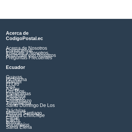
Acerca de
CodigoPostal.ec
Acerca de Nosotros
Contáctenos
Enlázate a Nosotros
Anúnciate con Nosotros
Preguntas Frecuentes
Ecuador
Guayas
Pichincha
Manabí
El Oro
Loja
Azuay
Los Ríos
Esmeraldas
Imbabura
Cotopaxi
Chimborazo
Tungurahua
Santo Domingo De Los
Tsáchilas
Morona Santiago
Zamora Chinchipe
Cañar
Carchi
Bolívar
Sucumbíos
Santa Elena