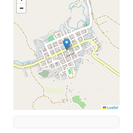
−
Leaflet