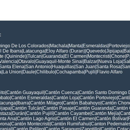
:
ingo De Los Colorados
|
Machala
|
Manta
|
Esmeraldas
|
Portoviejo
 De Ibarra
|
Latacunga
|
Eloy Alfaro (Duran)
|
Quevedo
|
Jipijapa
|
Ba
e (Quininde)
|
Tulcan
|
Guaranda
|
El Carmen
|
Montecristi
|
Chone
|
P
Valencia
|
Otavalo
|
Guayaquil-Monte Sinai
|
Balzar
|
Nueva Loja
|
Sa
Santa Elena
|
San Antonio
|
Huaquillas
|
San Juan
|
Santa Rosa
|
San
a
|
La Union
|
Daule
|
Chilibulo
|
Cochapamba
|
Pujili
|
Flavio Alfaro
ito
|
Cantón Guayaquil
|
Cantón Cuenca
|
Cantón Santo Domingo 
mbato
|
Cantón Esmeraldas
|
Cantón Loja
|
Cantón Portoviejo
|
Cant
tacunga
|
Ibarra
|
Cantón Milagro
|
Cantón Babahoyo
|
Cantón Chon
ijapa
|
Cantón Tulcán
|
Cantón Pasaje
|
Cantón Guaranda
|
Cantón
staza
|
Durán
|
Cantón Pujilí
|
Cantón Cayambe
|
Cantón Mejía
|
Cant
nta Ana
|
Cantón Lago Agrio
|
Cantón El Carmen
|
Cantón Bolívar
|
orona
|
Cantón Montecristi
|
Cantón Rumiñahui
|
Canton Pedernale
ranjal
|
Cantón Pelileo
|
Cantón Saraguro
|
Zapotillo
|
Cantón Cotac