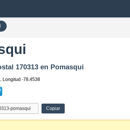
H
squi
ostal 170313 en Pomasqui
2, Longitud -78.4538
Copiar