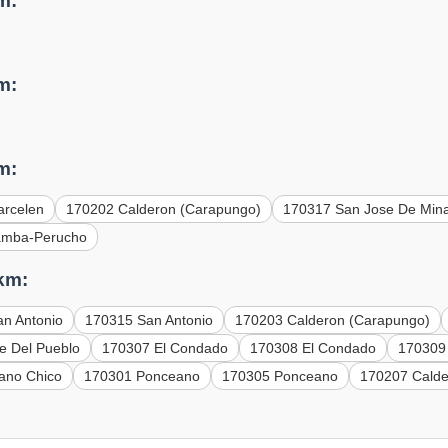
m:
m:
m:
arcelen
170202 Calderon (Carapungo)
170317 San Jose De Min
amba-Perucho
km:
n Antonio
170315 San Antonio
170203 Calderon (Carapungo)
e Del Pueblo
170307 El Condado
170308 El Condado
170309
ano Chico
170301 Ponceano
170305 Ponceano
170207 Calde