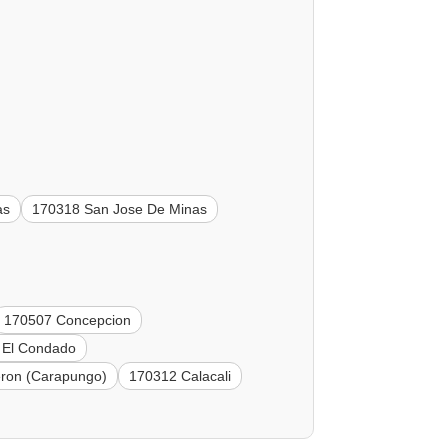
as
170318 San Jose De Minas
170507 Concepcion
 El Condado
ron (Carapungo)
170312 Calacali