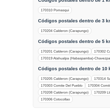
Códigos postales dentro de 1 k
170310 Pomasqui
Códigos postales dentro de 3 k
170204 Calderon (Carapungo)
Códigos postales dentro de 5 k
170201 Calderon (Carapungo)
170302 C
170319 Atahualpa (Habaspamba)-Chavezp
Códigos postales dentro de 10 
170205 Calderon (Carapungo)
170314 Sa
170303 Comite Del Pueblo
170304 Comit
170208 Calderon (Carapungo)
170209 Ll
170306 Cotocollao