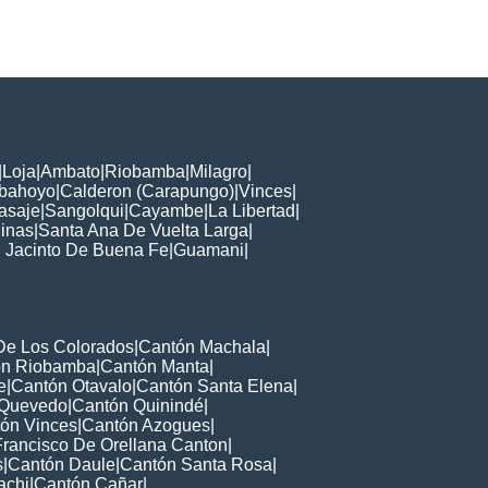
|
Loja
|
Ambato
|
Riobamba
|
Milagro
|
bahoyo
|
Calderon (Carapungo)
|
Vinces
|
asaje
|
Sangolqui
|
Cayambe
|
La Libertad
|
linas
|
Santa Ana De Vuelta Larga
|
 Jacinto De Buena Fe
|
Guamani
|
De Los Colorados
|
Cantón Machala
|
ón Riobamba
|
Cantón Manta
|
e
|
Cantón Otavalo
|
Cantón Santa Elena
|
 Quevedo
|
Cantón Quinindé
|
ón Vinces
|
Cantón Azogues
|
Francisco De Orellana Canton
|
s
|
Cantón Daule
|
Cantón Santa Rosa
|
achi
|
Cantón Cañar
|