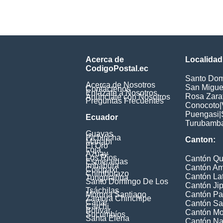
Acerca de
Localidad
CodigoPostal.ec
Santo Dom
Acerca de Nosotros
San Miguel
Contáctenos
Enlázate a Nosotros
Rosa Zarat
Anúnciate con Nosotros
Preguntas Frecuentes
Conocoto
|
Puengasi
|
Ecuador
Turubamb
Guayas
Pichincha
Canton:
Manabí
El Oro
Loja
Azuay
Los Ríos
Cantón Qu
Esmeraldas
Imbabura
Cantón A
Cotopaxi
Chimborazo
Cantón La
Tungurahua
Santo Domingo De Los
Cantón Jip
Tsáchilas
Morona Santiago
Cantón Pa
Zamora Chinchipe
Cañar
Cantón Sa
Carchi
Bolívar
Cantón M
Sucumbíos
Santa Elena
Cantón Na