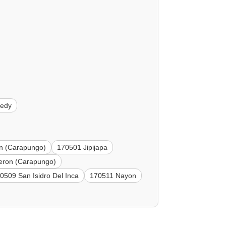
nedy
n (Carapungo)
170501 Jipijapa
eron (Carapungo)
0509 San Isidro Del Inca
170511 Nayon