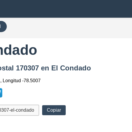
H
ndado
ostal 170307 en El Condado
2, Longitud -78.5007
Copiar