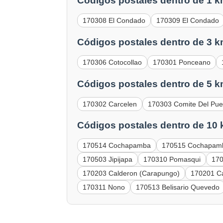
Códigos postales dentro de 1 k
170308 El Condado
170309 El Condado
Códigos postales dentro de 3 k
170306 Cotocollao
170301 Ponceano
Códigos postales dentro de 5 k
170302 Carcelen
170303 Comite Del Pue
Códigos postales dentro de 10 
170514 Cochapamba
170515 Cochapam
170503 Jipijapa
170310 Pomasqui
17
170203 Calderon (Carapungo)
170201 C
170311 Nono
170513 Belisario Quevedo