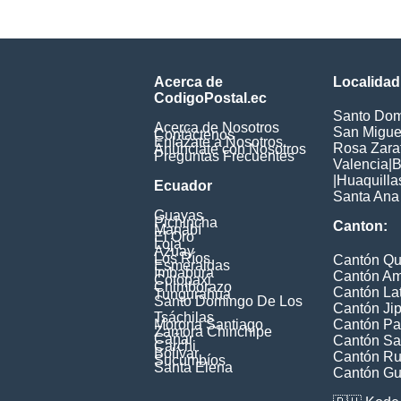
Acerca de
Localidad
CodigoPostal.ec
Santo Dom
Acerca de Nosotros
San Miguel
Contáctenos
Enlázate a Nosotros
Rosa Zarat
Anúnciate con Nosotros
Preguntas Frecuentes
Valencia
|
B
|
Huaquilla
Ecuador
Santa Ana
Guayas
Pichincha
Canton:
Manabí
El Oro
Loja
Azuay
Los Ríos
Cantón Qu
Esmeraldas
Imbabura
Cantón A
Cotopaxi
Chimborazo
Cantón La
Tungurahua
Santo Domingo De Los
Cantón Jip
Tsáchilas
Morona Santiago
Cantón Pa
Zamora Chinchipe
Cañar
Cantón Sa
Carchi
Bolívar
Cantón Ru
Sucumbíos
Santa Elena
Cantón Gu