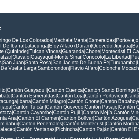
:
ingo De Los Colorados
|
Machala
|
Manta
|
Esmeraldas
|
Portoviejo
 De Ibarra
|
Latacunga
|
Eloy Alfaro (Duran)
|
Quevedo
|
Jipijapa
|
Ba
e (Quininde)
|
Tulcan
|
Vinces
|
Guaranda
|
Chone
|
Montecristi
|
El C
alzar
|
Otavalo
|
Guayaquil-Monte Sinai
|
Conocoto
|
La Libertad
|
Pu
s
|
San Juan
|
Santa Rosa
|
San Jacinto De Buena Fe
|
Turubamba
|
 De Vuelta Larga
|
Samborondon
|
Flavio Alfaro
|
Colonche
|
Mocach
ito
|
Cantón Guayaquil
|
Cantón Cuenca
|
Cantón Santo Domingo 
mbato
|
Cantón Esmeraldas
|
Cantón Loja
|
Cantón Portoviejo
|
Cant
tacunga
|
Ibarra
|
Cantón Milagro
|
Cantón Chone
|
Cantón Babahoy
ijapa
|
Cantón Tulcán
|
Cantón Quevedo
|
Cantón Pasaje
|
Cantón Q
staza
|
Cantón Cayambe
|
Cantón Pujilí
|
Cantón Mejía
|
Cantón Vin
nta Ana
|
Cantón El Carmen
|
Cantón Bolívar
|
Cantón Azogues
|
Ca
miñahui
|
Canton Pedernales
|
Cantón Montecristi
|
Cantón Moron
alaceo
|
Cantón Ventanas
|
Pichincha
|
Cantón Paján
|
Cantón El 