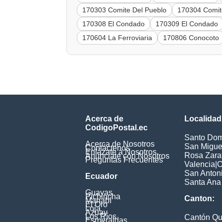
170303 Comite Del Pueblo
170304 Comit
170308 El Condado
170309 El Condado
170604 La Ferroviaria
170806 Conocoto
Acerca de
Localidad
CodigoPostal.ec
Santo Dom
Acerca de Nosotros
San Miguel
Contáctenos
Enlázate a Nosotros
Rosa Zarat
Anúnciate con Nosotros
Preguntas Frecuentes
Valencia
|
O
San Anton
Ecuador
Santa Ana
Guayas
Pichincha
Canton:
Manabí
El Oro
Loja
Azuay
Los Ríos
Cantón Qu
Esmeraldas