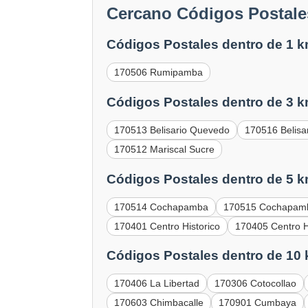
Cercano Códigos Postales
Códigos Postales dentro de 1 k
170506 Rumipamba
Códigos Postales dentro de 3 k
170513 Belisario Quevedo
170516 Belisa
170512 Mariscal Sucre
Códigos Postales dentro de 5 k
170514 Cochapamba
170515 Cochapam
170401 Centro Historico
170405 Centro H
Códigos Postales dentro de 10
170406 La Libertad
170306 Cotocollao
170603 Chimbacalle
170901 Cumbaya