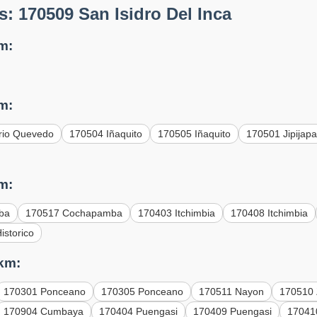
: 170509 San Isidro Del Inca
m:
m:
rio Quevedo
170504 Iñaquito
170505 Iñaquito
170501 Jipijap
m:
ba
170517 Cochapamba
170403 Itchimbia
170408 Itchimbia
istorico
 km:
170301 Ponceano
170305 Ponceano
170511 Nayon
170510
170904 Cumbaya
170404 Puengasi
170409 Puengasi
17041