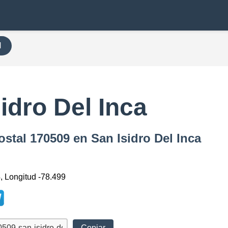
H
9
idro Del Inca
ostal 170509 en San Isidro Del Inca
, Longitud -78.499
Copiar