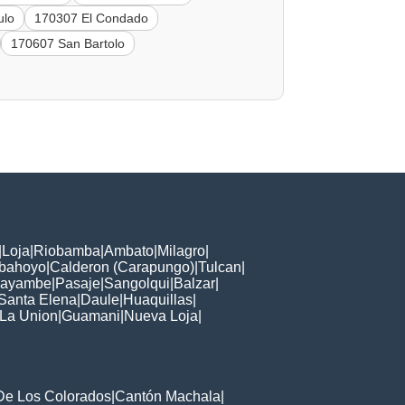
ulo
170307 El Condado
170607 San Bartolo
|
Loja
|
Riobamba
|
Ambato
|
Milagro
|
bahoyo
|
Calderon (Carapungo)
|
Tulcan
|
ayambe
|
Pasaje
|
Sangolqui
|
Balzar
|
Santa Elena
|
Daule
|
Huaquillas
|
La Union
|
Guamani
|
Nueva Loja
|
De Los Colorados
|
Cantón Machala
|