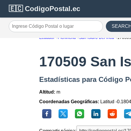
🇪🇨 CodigoPostal.ec
SEARC
Ingrese Código Postal o lugar
Ecuador
Pichincha
San Isidro Del Inca
17050
170509 San Is
Estadísticas para Código P
Altitud:
m
Coordenadas Geográficas:
Latitud -0.1804
Compartir página: