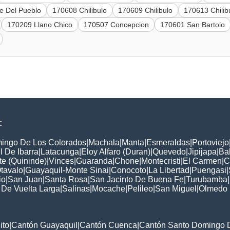
e Del Pueblo
170608 Chilibulo
170609 Chilibulo
170613 Chilib
170209 Llano Chico
170507 Concepcion
170601 San Bartolo
:
ingo De Los Colorados
|
Machala
|
Manta
|
Esmeraldas
|
Portoviejo
 De Ibarra
|
Latacunga
|
Eloy Alfaro (Duran)
|
Quevedo
|
Jipijapa
|
Ba
e (Quininde)
|
Vinces
|
Guaranda
|
Chone
|
Montecristi
|
El Carmen
|
C
tavalo
|
Guayaquil-Monte Sinai
|
Conocoto
|
La Libertad
|
Puengasi
|
io
|
San Juan
|
Santa Rosa
|
San Jacinto De Buena Fe
|
Turubamba
|
 De Vuelta Larga
|
Salinas
|
Mocache
|
Pelileo
|
San Miguel
|
Olmedo
ito
|
Cantón Guayaquil
|
Cantón Cuenca
|
Cantón Santo Domingo 