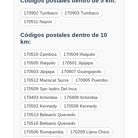
Códigos postales dentro de 5 km:
170902 Tumbaco
170903 Tumbaco
170511 Nayon
Códigos postales dentro de 10
km:
170510 Zambiza
170504 Iñaquito
170505 Iñaquito
170501 Jipijapa
170503 Jipijapa
170807 Guangopolo
170512 Mariscal Sucre
170905 Puembo
170509 San Isidro Del Inca
170403 Itchimbia
170408 Itchimbia
170502 Kennedy
170508 Kennedy
170513 Belisario Quevedo
170516 Belisario Quevedo
170506 Rumipamba
170209 Llano Chico