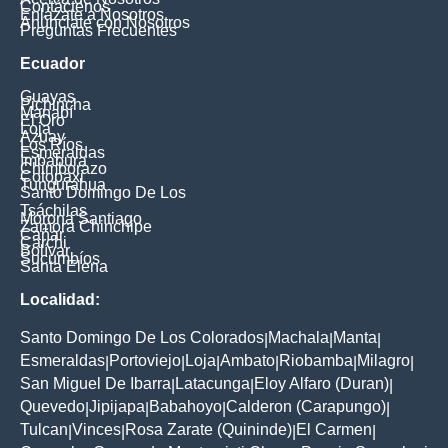
Contáctenos
Enlázate a Nosotros
Anúnciate con Nosotros
Preguntas Frecuentes
Ecuador
Guayas
Pichincha
Manabí
El Oro
Loja
Azuay
Los Ríos
Esmeraldas
Imbabura
Chimborazo
Cotopaxi
Tungurahua
Santo Domingo De Los
Tsáchilas
Morona Santiago
Zamora Chinchipe
Cañar
Carchi
Bolívar
Sucumbíos
Santa Elena
Localidad:
Santo Domingo De Los Colorados
Machala
Manta
|
|
|
Esmeraldas
Portoviejo
Loja
Ambato
Riobamba
Milagro
|
|
|
|
|
|
San Miguel De Ibarra
Latacunga
Eloy Alfaro (Duran)
|
|
|
Quevedo
Jipijapa
Babahoyo
Calderon (Carapungo)
|
|
|
|
Tulcan
Vinces
Rosa Zarate (Quininde)
El Carmen
|
|
|
|