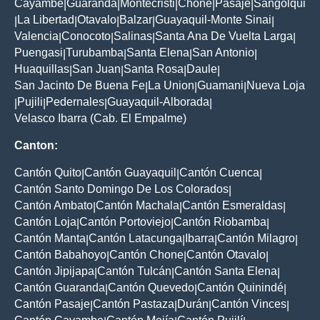
Cayambe
Guaranda
Montecristi
Chone
Pasaje
Sangolqui
|
|
|
|
|
La Libertad
Otavalo
Balzar
Guayaquil-Monte Sinai
|
|
|
|
|
Valencia
Conocoto
Salinas
Santa Ana De Vuelta Larga
|
|
|
|
Puengasi
Turubamba
Santa Elena
San Antonio
|
|
|
|
Huaquillas
San Juan
Santa Rosa
Daule
|
|
|
|
San Jacinto De Buena Fe
La Union
Guamani
Nueva Loja
|
|
|
Pujili
Pedernales
Guayaquil-Alborada
|
|
|
|
Velasco Ibarra (Cab. El Empalme)
Canton:
Cantón Quito
Cantón Guayaquil
Cantón Cuenca
|
|
|
Cantón Santo Domingo De Los Colorados
|
Cantón Ambato
Cantón Machala
Cantón Esmeraldas
|
|
|
Cantón Loja
Cantón Portoviejo
Cantón Riobamba
|
|
|
Cantón Manta
Cantón Latacunga
Ibarra
Cantón Milagro
|
|
|
|
Cantón Babahoyo
Cantón Chone
Cantón Otavalo
|
|
|
Cantón Jipijapa
Cantón Tulcán
Cantón Santa Elena
|
|
|
Cantón Guaranda
Cantón Quevedo
Cantón Quinindé
|
|
|
Cantón Pasaje
Cantón Pastaza
Durán
Cantón Vinces
|
|
|
|