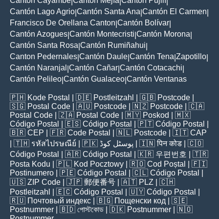
Cantón Cayambe
Cantón Mejía
Cantón Pujilí
|
|
|
Cantón Lago Agrio
Cantón Santa Ana
Cantón El Carmen
|
|
|
Francisco De Orellana Canton
Cantón Bolívar
|
|
Cantón Azogues
Cantón Montecristi
Cantón Morona
|
|
|
Cantón Santa Rosa
Cantón Rumiñahui
|
|
Canton Pedernales
Cantón Daule
Cantón Tena
Zapotillo
|
|
|
|
Cantón Naranjal
Cantón Cañar
Cantón Cotacachi
|
|
|
Cantón Pelileo
Cantón Gualaceo
Cantón Ventanas
|
|
🇵🇭
Kode Postal
| 🇩🇪
Postleitzahl
| 🇬🇧
Postcode
|
🇸🇬
Postal Code
| 🇦🇺
Postcode
| 🇳🇿
Postcode
| 🇨🇦
Postal Code
| 🇿🇦
Postal Code
| 🇲🇾
Poskod
| 🇲🇽
Código Postal
| 🇪🇸
Código Postal
| 🇵🇹
Código Postal
|
🇧🇷
CEP
| 🇫🇷
Code Postal
| 🇳🇱
Postcode
| 🇮🇹
CAP
| 🇹🇭
รหัสไปรษณีย์
| 🇵🇰
پوسٹل کوڈ
| 🇮🇳
पिन कोड
| 🇨🇴
Código Postal
| 🇦🇷
Código Postal
| 🇰🇷
우편번호
| 🇹🇷
Posta Kodu
| 🇵🇱
Kod Pocztowy
| 🇷🇴
Cod Poștal
| 🇫🇮
Postinumero
| 🇵🇪
Código Postal
| 🇨🇱
Código Postal
|
🇺🇸
ZIP Code
| 🇯🇵
郵便番号
| 🇦🇹
PLZ
| 🇨🇭
Postleitzahl
| 🇪🇨
Código Postal
| 🇺🇾
Código Postal
|
🇷🇺
Почтовый индекс
| 🇧🇬
Пощенски код
| 🇸🇪
Postnummer
| 🇧🇩
পোস্টকোড
| 🇩🇰
Postnummer
| 🇳🇴
Postnummer