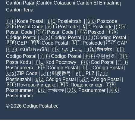
Cantón Paján
Cantón Cotacachi
Cantón El Empalme
|
|
|
Cantón Tena
🇵🇭
Kode Postal
| 🇩🇪
Postleitzahl
| 🇬🇧
Postcode
|
🇸🇬
Postal Code
| 🇦🇺
Postcode
| 🇳🇿
Postcode
| 🇨🇦
Postal Code
| 🇿🇦
Postal Code
| 🇲🇾
Poskod
| 🇲🇽
Código Postal
| 🇪🇸
Código Postal
| 🇵🇹
Código Postal
|
🇧🇷
CEP
| 🇫🇷
Code Postal
| 🇳🇱
Postcode
| 🇮🇹
CAP
| 🇹🇭
รหัสไปรษณีย์
| 🇵🇰
پوسٹل کوڈ
| 🇮🇳
पिन कोड
| 🇨🇴
Código Postal
| 🇦🇷
Código Postal
| 🇰🇷
우편번호
| 🇹🇷
Posta Kodu
| 🇵🇱
Kod Pocztowy
| 🇷🇴
Cod Poștal
| 🇫🇮
Postinumero
| 🇵🇪
Código Postal
| 🇨🇱
Código Postal
|
🇺🇸
ZIP Code
| 🇯🇵
郵便番号
| 🇦🇹
PLZ
| 🇨🇭
Postleitzahl
| 🇪🇨
Código Postal
| 🇺🇾
Código Postal
|
🇷🇺
Почтовый индекс
| 🇧🇬
Пощенски код
| 🇸🇪
Postnummer
| 🇧🇩
পোস্টকোড
| 🇩🇰
Postnummer
| 🇳🇴
Postnummer
© 2026 CodigoPostal.ec