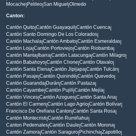
Mocache
Pelileo
San Miguel
Olmedo
|
|
|
Canton:
Cantón Quito
Cantón Guayaquil
Cantón Cuenca
|
|
|
Cantón Santo Domingo De Los Colorados
|
Cantón Machala
Cantón Ambato
Cantón Esmeraldas
|
|
|
Cantón Loja
Cantón Portoviejo
Cantón Riobamba
|
|
|
Cantón Manta
Ibarra
Cantón Latacunga
Cantón Milagro
|
|
|
|
Cantón Babahoyo
Cantón Chone
Cantón Otavalo
|
|
|
Cantón Santa Elena
Cantón Jipijapa
Cantón Tulcán
|
|
|
Cantón Pasaje
Cantón Quinindé
Cantón Quevedo
|
|
|
Cantón Guaranda
Durán
Cantón Pastaza
|
|
|
Cantón Cayambe
Cantón Pujilí
Cantón Mejía
|
|
|
Cantón Vinces
Cantón Azogues
Cantón Santa Ana
|
|
|
Cantón El Carmen
Cantón Lago Agrio
Cantón Bolívar
|
|
|
Francisco De Orellana Canton
Cantón Santa Rosa
|
|
Cantón Montecristi
Cantón Rumiñahui
|
|
Canton Pedernales
Cantón Daule
Cantón Morona
|
|
|
Cantón Zamora
Cantón Saraguro
Pichincha
Zapotillo
|
|
|
|