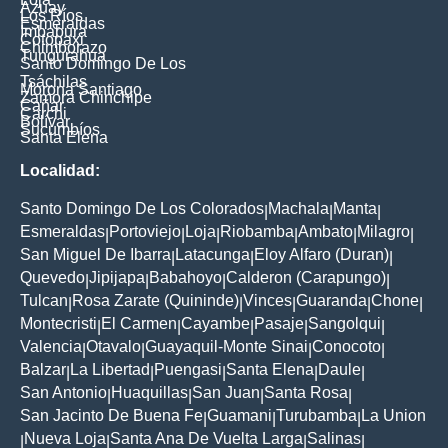
Azuay
Los Ríos
Esmeraldas
Imbabura
Cotopaxi
Chimborazo
Tungurahua
Santo Domingo De Los
Tsáchilas
Morona Santiago
Zamora Chinchipe
Cañar
Carchi
Bolívar
Sucumbíos
Santa Elena
Localidad:
Santo Domingo De Los Colorados
Machala
Manta
|
|
|
Esmeraldas
Portoviejo
Loja
Riobamba
Ambato
Milagro
|
|
|
|
|
|
San Miguel De Ibarra
Latacunga
Eloy Alfaro (Duran)
|
|
|
Quevedo
Jipijapa
Babahoyo
Calderon (Carapungo)
|
|
|
|
Tulcan
Rosa Zarate (Quininde)
Vinces
Guaranda
Chone
|
|
|
|
|
Montecristi
El Carmen
Cayambe
Pasaje
Sangolqui
|
|
|
|
|
Valencia
Otavalo
Guayaquil-Monte Sinai
Conocoto
|
|
|
|
Balzar
La Libertad
Puengasi
Santa Elena
Daule
|
|
|
|
|
San Antonio
Huaquillas
San Juan
Santa Rosa
|
|
|
|
San Jacinto De Buena Fe
Guamani
Turubamba
La Union
|
|
|
Nueva Loja
Santa Ana De Vuelta Larga
Salinas
|
|
|
|