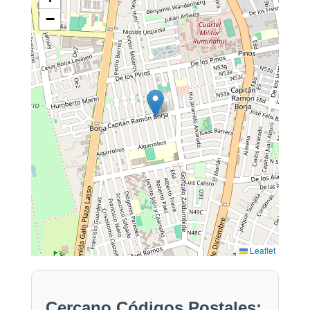
−
Leaflet
Cercano Códigos Postales: