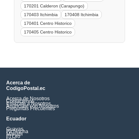
170201 Calderon (Carapungo)
170403 Itchimbia
170408 Itchimbia
170401 Centro Historico
170405 Centro Historico
Acerca de
CodigoPostal.ec
Acerca de Nosotros
Contáctenos
Enlázate a Nosotros
Anúnciate con Nosotros
Preguntas Frecuentes
Ecuador
Guayas
Pichincha
Manabí
El Oro
Loja