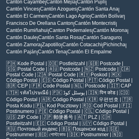
Cantón Cayambe
Cantón Mejía
Cantón Pujilí
|
|
|
Cantón Vinces
Cantón Azogues
Cantón Santa Ana
|
|
|
Cantón El Carmen
Cantón Lago Agrio
Cantón Bolívar
|
|
|
Francisco De Orellana Canton
Cantón Montecristi
|
|
Cantón Rumiñahui
Canton Pedernales
Cantón Morona
|
|
|
Cantón Daule
Cantón Santa Rosa
Cantón Saraguro
|
|
|
Cantón Zamora
Zapotillo
Cantón Cotacachi
Pichincha
|
|
|
|
Cantón Paján
Cantón Tena
Cantón El Empalme
|
|
🇵🇭
Kode Postal
| 🇩🇪
Postleitzahl
| 🇬🇧
Postcode
|
🇸🇬
Postal Code
| 🇦🇺
Postcode
| 🇳🇿
Postcode
| 🇨🇦
Postal Code
| 🇿🇦
Postal Code
| 🇲🇾
Poskod
| 🇲🇽
Código Postal
| 🇪🇸
Código Postal
| 🇵🇹
Código Postal
|
🇧🇷
CEP
| 🇫🇷
Code Postal
| 🇳🇱
Postcode
| 🇮🇹
CAP
| 🇹🇭
รหัสไปรษณีย์
| 🇵🇰
پوسٹل کوڈ
| 🇮🇳
पिन कोड
| 🇨🇴
Código Postal
| 🇦🇷
Código Postal
| 🇰🇷
우편번호
| 🇹🇷
Posta Kodu
| 🇵🇱
Kod Pocztowy
| 🇷🇴
Cod Poștal
| 🇫🇮
Postinumero
| 🇵🇪
Código Postal
| 🇨🇱
Código Postal
|
🇺🇸
ZIP Code
| 🇯🇵
郵便番号
| 🇦🇹
PLZ
| 🇨🇭
Postleitzahl
| 🇪🇨
Código Postal
| 🇺🇾
Código Postal
|
🇷🇺
Почтовый индекс
| 🇧🇬
Пощенски код
| 🇸🇪
Postnummer
| 🇧🇩
পোস্টকোড
| 🇩🇰
Postnummer
| 🇳🇴