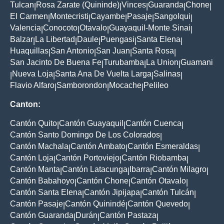
Tulcan
Rosa Zarate (Quininde)
Vinces
Guaranda
Chone
|
|
|
|
|
El Carmen
Montecristi
Cayambe
Pasaje
Sangolqui
|
|
|
|
|
Valencia
Conocoto
Otavalo
Guayaquil-Monte Sinai
|
|
|
|
Balzar
La Libertad
Daule
Puengasi
Santa Elena
|
|
|
|
|
Huaquillas
San Antonio
San Juan
Santa Rosa
|
|
|
|
San Jacinto De Buena Fe
Turubamba
La Union
Guamani
|
|
|
Nueva Loja
Santa Ana De Vuelta Larga
Salinas
|
|
|
|
Flavio Alfaro
Samborondon
Mocache
Pelileo
|
|
|
Canton:
Cantón Quito
Cantón Guayaquil
Cantón Cuenca
|
|
|
Cantón Santo Domingo De Los Colorados
|
Cantón Machala
Cantón Ambato
Cantón Esmeraldas
|
|
|
Cantón Loja
Cantón Portoviejo
Cantón Riobamba
|
|
|
Cantón Manta
Cantón Latacunga
Ibarra
Cantón Milagro
|
|
|
|
Cantón Babahoyo
Cantón Chone
Cantón Otavalo
|
|
|
Cantón Santa Elena
Cantón Jipijapa
Cantón Tulcán
|
|
|
Cantón Pasaje
Cantón Quinindé
Cantón Quevedo
|
|
|
Cantón Guaranda
Durán
Cantón Pastaza
|
|
|