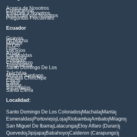
Acerca de Nosotros
Contáctenos
Enlázate a Nosotros
Anúnciate con Nosotros
Preguntas Frecuentes
Ecuador
Guayas
Pichincha
Manabí
El Oro
Loja
Los Ríos
Azuay
Esmeraldas
Imbabura
Cotopaxi
Chimborazo
Tungurahua
Santo Domingo De Los
Tsáchilas
Morona Santiago
Zamora Chinchipe
Carchi
Cañar
Bolívar
Sucumbíos
Santa Elena
Localidad:
Santo Domingo De Los Colorados
Machala
Manta
|
|
|
Esmeraldas
Portoviejo
Loja
Riobamba
Ambato
Milagro
|
|
|
|
|
|
San Miguel De Ibarra
Latacunga
Eloy Alfaro (Duran)
|
|
|
Quevedo
Jipijapa
Babahoyo
Calderon (Carapungo)
|
|
|
|