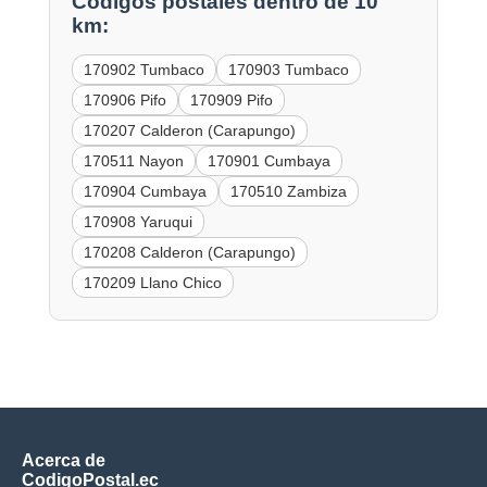
Códigos postales dentro de 10
km:
170902 Tumbaco
170903 Tumbaco
170906 Pifo
170909 Pifo
170207 Calderon (Carapungo)
170511 Nayon
170901 Cumbaya
170904 Cumbaya
170510 Zambiza
170908 Yaruqui
170208 Calderon (Carapungo)
170209 Llano Chico
Acerca de
CodigoPostal.ec