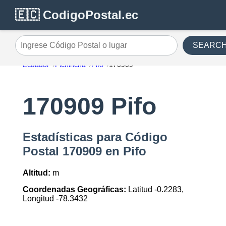
🇪🇨 CodigoPostal.ec
SEARC
Ingrese Código Postal o lugar
Ecuador
Pichincha
Pifo
170909
170909 Pifo
Estadísticas para Código
Postal 170909 en Pifo
Altitud:
m
Coordenadas Geográficas:
Latitud -0.2283,
Longitud -78.3432