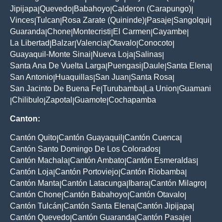
Jipijapa
Quevedo
Babahoyo
Calderon (Carapungo)
|
|
|
|
Vinces
Tulcan
Rosa Zarate (Quininde)
Pasaje
Sangolqui
|
|
|
|
|
Guaranda
Chone
Montecristi
El Carmen
Cayambe
|
|
|
|
|
La Libertad
Balzar
Valencia
Otavalo
Conocoto
|
|
|
|
|
Guayaquil-Monte Sinai
Nueva Loja
Salinas
|
|
|
Santa Ana De Vuelta Larga
Puengasi
Daule
Santa Elena
|
|
|
|
San Antonio
Huaquillas
San Juan
Santa Rosa
|
|
|
|
San Jacinto De Buena Fe
Turubamba
La Union
Guamani
|
|
|
Chilibulo
Zapotal
Guamote
Cochapamba
|
|
|
|
Canton:
Cantón Quito
Cantón Guayaquil
Cantón Cuenca
|
|
|
Cantón Santo Domingo De Los Colorados
|
Cantón Machala
Cantón Ambato
Cantón Esmeraldas
|
|
|
Cantón Loja
Cantón Portoviejo
Cantón Riobamba
|
|
|
Cantón Manta
Cantón Latacunga
Ibarra
Cantón Milagro
|
|
|
|
Cantón Chone
Cantón Babahoyo
Cantón Otavalo
|
|
|
Cantón Tulcán
Cantón Santa Elena
Cantón Jipijapa
|
|
|
Cantón Quevedo
Cantón Guaranda
Cantón Pasaje
|
|
|