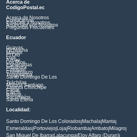
Acerca de
CodigoPostal.ec
Acerca de Nosotros
Contáctenos
Enlázate a Nosotros
Anúnciate con Nosotros
Preguntas Frecuentes
Ecuador
Guayas
Pichincha
Manabí
El Oro
Loja
Azuay
Los Ríos
Esmeraldas
Imbabura
Cotopaxi
Chimborazo
Tungurahua
Santo Domingo De Los
Tsáchilas
Morona Santiago
Zamora Chinchipe
Cañar
Carchi
Bolívar
Sucumbíos
Santa Elena
Localidad:
Santo Domingo De Los Colorados
Machala
Manta
|
|
|
Esmeraldas
Portoviejo
Loja
Riobamba
Ambato
Milagro
|
|
|
|
|
|
San Miguel De Ibarra
Latacunga
Eloy Alfaro (Duran)
|
|
|