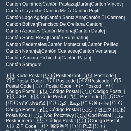
Cantón Quinindé
Cantón Pastaza
Durán
Cantón Vinces
|
|
|
|
Cantón Cayambe
Cantón Mejía
Cantón Pujilí
|
|
|
Cantón Lago Agrio
Cantón Santa Ana
Cantón El Carmen
|
|
|
Cantón Bolívar
Francisco De Orellana Canton
|
|
Cantón Azogues
Cantón Morona
Cantón Daule
|
|
|
Cantón Santa Rosa
Cantón Rumiñahui
|
|
Canton Pedernales
Cantón Montecristi
Cantón Pelileo
|
|
|
Cantón Naranjal
Cantón Gualaceo
Cantón Ventanas
|
|
|
Cantón Zamora
Pichincha
Cantón Paján
|
|
|
Cantón Saraguro
🇵🇭
Kode Postal
| 🇩🇪
Postleitzahl
| 🇬🇧
Postcode
|
🇸🇬
Postal Code
| 🇦🇺
Postcode
| 🇳🇿
Postcode
| 🇨🇦
Postal Code
| 🇿🇦
Postal Code
| 🇲🇾
Poskod
| 🇲🇽
Código Postal
| 🇪🇸
Código Postal
| 🇵🇹
Código Postal
|
🇧🇷
CEP
| 🇫🇷
Code Postal
| 🇳🇱
Postcode
| 🇮🇹
CAP
| 🇹🇭
รหัสไปรษณีย์
| 🇵🇰
پوسٹل کوڈ
| 🇮🇳
पिन कोड
| 🇨🇴
Código Postal
| 🇦🇷
Código Postal
| 🇰🇷
우편번호
| 🇹🇷
Posta Kodu
| 🇵🇱
Kod Pocztowy
| 🇷🇴
Cod Poștal
| 🇫🇮
Postinumero
| 🇵🇪
Código Postal
| 🇨🇱
Código Postal
|
🇺🇸
ZIP Code
| 🇯🇵
郵便番号
| 🇦🇹
PLZ
| 🇨🇭