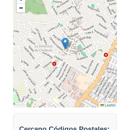
−
Leaflet
Cercano Códigos Postales: