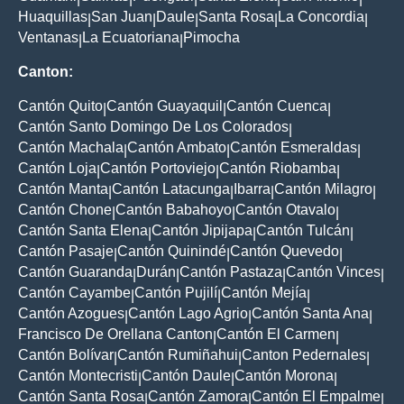
Huaquillas
San Juan
Daule
Santa Rosa
La Concordia
|
|
|
|
|
Ventanas
La Ecuatoriana
Pimocha
|
|
Canton:
Cantón Quito
Cantón Guayaquil
Cantón Cuenca
|
|
|
Cantón Santo Domingo De Los Colorados
|
Cantón Machala
Cantón Ambato
Cantón Esmeraldas
|
|
|
Cantón Loja
Cantón Portoviejo
Cantón Riobamba
|
|
|
Cantón Manta
Cantón Latacunga
Ibarra
Cantón Milagro
|
|
|
|
Cantón Chone
Cantón Babahoyo
Cantón Otavalo
|
|
|
Cantón Santa Elena
Cantón Jipijapa
Cantón Tulcán
|
|
|
Cantón Pasaje
Cantón Quinindé
Cantón Quevedo
|
|
|
Cantón Guaranda
Durán
Cantón Pastaza
Cantón Vinces
|
|
|
|
Cantón Cayambe
Cantón Pujilí
Cantón Mejía
|
|
|
Cantón Azogues
Cantón Lago Agrio
Cantón Santa Ana
|
|
|
Francisco De Orellana Canton
Cantón El Carmen
|
|
Cantón Bolívar
Cantón Rumiñahui
Canton Pedernales
|
|
|
Cantón Montecristi
Cantón Daule
Cantón Morona
|
|
|
Cantón Santa Rosa
Cantón Zamora
Cantón El Empalme
|
|
|