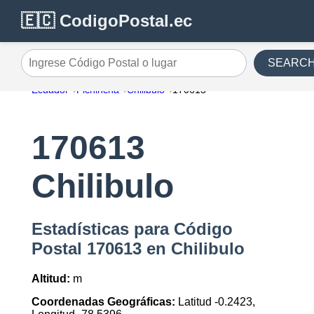
🇪🇨 CodigoPostal.ec
SEARC
Ingrese Código Postal o lugar
Ecuador
Pichincha
Chilibulo
170613
170613
Chilibulo
Estadísticas para Código
Postal 170613 en Chilibulo
Altitud:
m
Coordenadas Geográficas:
Latitud -0.2423,