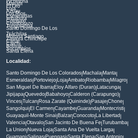
Pichincha
Manabí
El Oro
Loja
Azuay
Los Ríos
Esmeraldas
Imbabura
Cotopaxi
Chimborazo
Tungurahua
Santo Domingo De Los
Tsáchilas
Morona Santiago
Zamora Chinchipe
Cañar
Carchi
Bolívar
Sucumbíos
Santa Elena
Localidad:
Santo Domingo De Los Colorados
Machala
Manta
|
|
|
Esmeraldas
Portoviejo
Loja
Ambato
Riobamba
Milagro
|
|
|
|
|
|
San Miguel De Ibarra
Eloy Alfaro (Duran)
Latacunga
|
|
|
Jipijapa
Quevedo
Babahoyo
Calderon (Carapungo)
|
|
|
|
Vinces
Tulcan
Rosa Zarate (Quininde)
Pasaje
Chone
|
|
|
|
|
Sangolqui
El Carmen
Cayambe
Guaranda
Montecristi
|
|
|
|
|
Guayaquil-Monte Sinai
Balzar
Conocoto
La Libertad
|
|
|
|
Valencia
Otavalo
San Jacinto De Buena Fe
Turubamba
|
|
|
|
La Union
Nueva Loja
Santa Ana De Vuelta Larga
|
|
|
Guamani
Salinas
Puengasi
Santa Elena
San Antonio
|
|
|
|
|