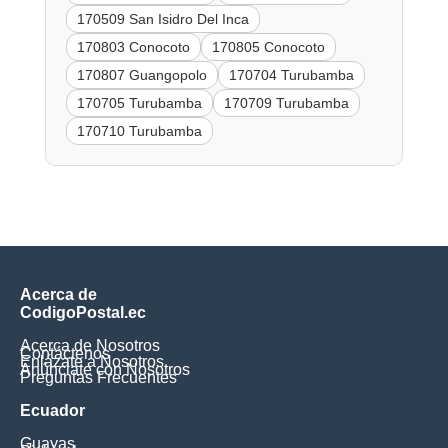
170509 San Isidro Del Inca
170803 Conocoto
170805 Conocoto
170807 Guangopolo
170704 Turubamba
170705 Turubamba
170709 Turubamba
170710 Turubamba
Acerca de
CodigoPostal.ec
Acerca de Nosotros
Contáctenos
Enlázate a Nosotros
Anúnciate con Nosotros
Preguntas Frecuentes
Ecuador
Guayas