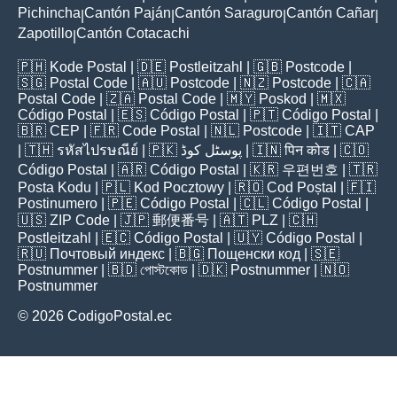
Pichincha
Cantón Paján
Cantón Saraguro
Cantón Cañar
|
|
|
|
Zapotillo
Cantón Cotacachi
|
🇵🇭
Kode Postal
| 🇩🇪
Postleitzahl
| 🇬🇧
Postcode
|
🇸🇬
Postal Code
| 🇦🇺
Postcode
| 🇳🇿
Postcode
| 🇨🇦
Postal Code
| 🇿🇦
Postal Code
| 🇲🇾
Poskod
| 🇲🇽
Código Postal
| 🇪🇸
Código Postal
| 🇵🇹
Código Postal
|
🇧🇷
CEP
| 🇫🇷
Code Postal
| 🇳🇱
Postcode
| 🇮🇹
CAP
| 🇹🇭
รหัสไปรษณีย์
| 🇵🇰
پوسٹل کوڈ
| 🇮🇳
पिन कोड
| 🇨🇴
Código Postal
| 🇦🇷
Código Postal
| 🇰🇷
우편번호
| 🇹🇷
Posta Kodu
| 🇵🇱
Kod Pocztowy
| 🇷🇴
Cod Poștal
| 🇫🇮
Postinumero
| 🇵🇪
Código Postal
| 🇨🇱
Código Postal
|
🇺🇸
ZIP Code
| 🇯🇵
郵便番号
| 🇦🇹
PLZ
| 🇨🇭
Postleitzahl
| 🇪🇨
Código Postal
| 🇺🇾
Código Postal
|
🇷🇺
Почтовый индекс
| 🇧🇬
Пощенски код
| 🇸🇪
Postnummer
| 🇧🇩
পোস্টকোড
| 🇩🇰
Postnummer
| 🇳🇴
Postnummer
© 2026 CodigoPostal.ec