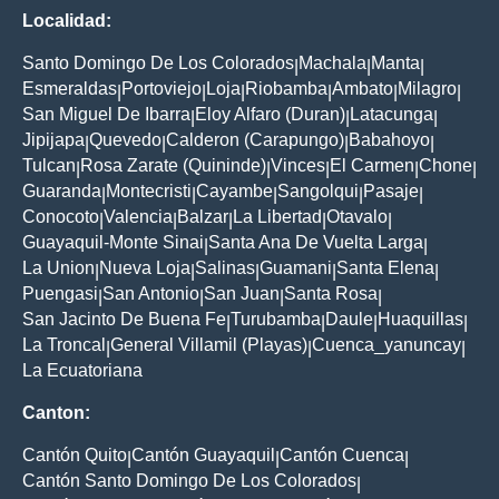
Localidad:
Santo Domingo De Los Colorados
Machala
Manta
|
|
|
Esmeraldas
Portoviejo
Loja
Riobamba
Ambato
Milagro
|
|
|
|
|
|
San Miguel De Ibarra
Eloy Alfaro (Duran)
Latacunga
|
|
|
Jipijapa
Quevedo
Calderon (Carapungo)
Babahoyo
|
|
|
|
Tulcan
Rosa Zarate (Quininde)
Vinces
El Carmen
Chone
|
|
|
|
|
Guaranda
Montecristi
Cayambe
Sangolqui
Pasaje
|
|
|
|
|
Conocoto
Valencia
Balzar
La Libertad
Otavalo
|
|
|
|
|
Guayaquil-Monte Sinai
Santa Ana De Vuelta Larga
|
|
La Union
Nueva Loja
Salinas
Guamani
Santa Elena
|
|
|
|
|
Puengasi
San Antonio
San Juan
Santa Rosa
|
|
|
|
San Jacinto De Buena Fe
Turubamba
Daule
Huaquillas
|
|
|
|
La Troncal
General Villamil (Playas)
Cuenca_yanuncay
|
|
|
La Ecuatoriana
Canton:
Cantón Quito
Cantón Guayaquil
Cantón Cuenca
|
|
|
Cantón Santo Domingo De Los Colorados
|