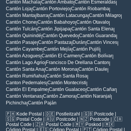
Cantón Machala
Cantón Ambato
Cantón Esmeraldas
|
|
|
Cantón Loja
Cantón Portoviejo
Cantón Riobamba
|
|
|
Cantón Manta
Ibarra
Cantón Latacunga
Cantón Milagro
|
|
|
|
Cantón Chone
Cantón Babahoyo
Cantón Otavalo
|
|
|
Cantón Tulcán
Cantón Jipijapa
Cantón Santa Elena
|
|
|
Cantón Quinindé
Cantón Quevedo
Cantón Guaranda
|
|
|
Cantón Pasaje
Cantón Pastaza
Durán
Cantón Vinces
|
|
|
|
Cantón Cayambe
Cantón Mejía
Cantón Pujilí
|
|
|
Cantón Azogues
Cantón El Carmen
Cantón Bolívar
|
|
|
Cantón Lago Agrio
Francisco De Orellana Canton
|
|
Cantón Santa Ana
Cantón Morona
Cantón Daule
|
|
|
Cantón Rumiñahui
Cantón Santa Rosa
|
|
Canton Pedernales
Cantón Montecristi
|
|
Cantón El Empalme
Cantón Gualaceo
Cantón Cañar
|
|
|
Cantón Ventanas
Cantón Zamora
Cantón Naranjal
|
|
|
Pichincha
Cantón Paján
|
🇵🇭
Kode Postal
| 🇩🇪
Postleitzahl
| 🇬🇧
Postcode
|
🇸🇬
Postal Code
| 🇦🇺
Postcode
| 🇳🇿
Postcode
| 🇨🇦
Postal Code
| 🇿🇦
Postal Code
| 🇲🇾
Poskod
| 🇲🇽
Código Postal
| 🇪🇸
Código Postal
| 🇵🇹
Código Postal
|