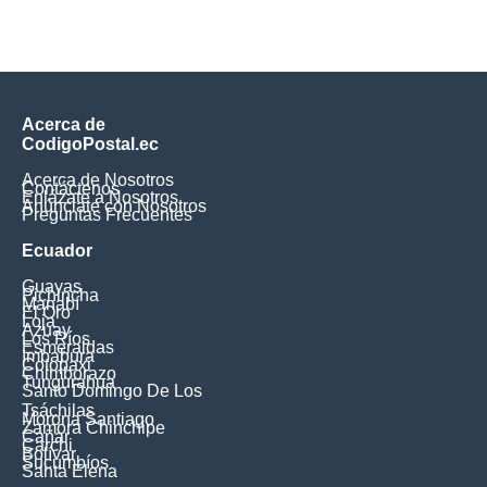
Acerca de
CodigoPostal.ec
Acerca de Nosotros
Contáctenos
Enlázate a Nosotros
Anúnciate con Nosotros
Preguntas Frecuentes
Ecuador
Guayas
Pichincha
Manabí
El Oro
Loja
Azuay
Los Ríos
Esmeraldas
Imbabura
Cotopaxi
Chimborazo
Tungurahua
Santo Domingo De Los
Tsáchilas
Morona Santiago
Zamora Chinchipe
Cañar
Carchi
Bolívar
Sucumbíos
Santa Elena