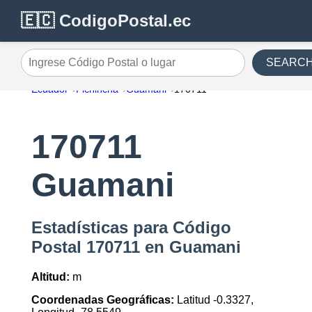
🇪🇨 CodigoPostal.ec
SEARC
Ingrese Código Postal o lugar
Ecuador
Pichincha
Guamani
170711
170711
Guamani
Estadísticas para Código
Postal 170711 en Guamani
Altitud:
m
Coordenadas Geográficas:
Latitud -0.3327,