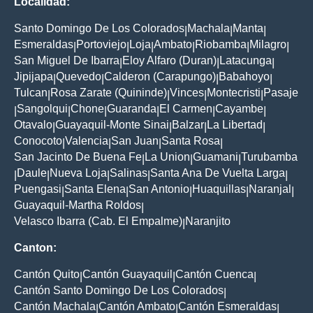
Localidad:
Santo Domingo De Los Colorados
Machala
Manta
|
|
|
Esmeraldas
Portoviejo
Loja
Ambato
Riobamba
Milagro
|
|
|
|
|
|
San Miguel De Ibarra
Eloy Alfaro (Duran)
Latacunga
|
|
|
Jipijapa
Quevedo
Calderon (Carapungo)
Babahoyo
|
|
|
|
Tulcan
Rosa Zarate (Quininde)
Vinces
Montecristi
Pasaje
|
|
|
|
Sangolqui
Chone
Guaranda
El Carmen
Cayambe
|
|
|
|
|
|
Otavalo
Guayaquil-Monte Sinai
Balzar
La Libertad
|
|
|
|
Conocoto
Valencia
San Juan
Santa Rosa
|
|
|
|
San Jacinto De Buena Fe
La Union
Guamani
Turubamba
|
|
|
Daule
Nueva Loja
Salinas
Santa Ana De Vuelta Larga
|
|
|
|
|
Puengasi
Santa Elena
San Antonio
Huaquillas
Naranjal
|
|
|
|
|
Guayaquil-Martha Roldos
|
Velasco Ibarra (Cab. El Empalme)
Naranjito
|
Canton:
Cantón Quito
Cantón Guayaquil
Cantón Cuenca
|
|
|
Cantón Santo Domingo De Los Colorados
|
Cantón Machala
Cantón Ambato
Cantón Esmeraldas
|
|
|