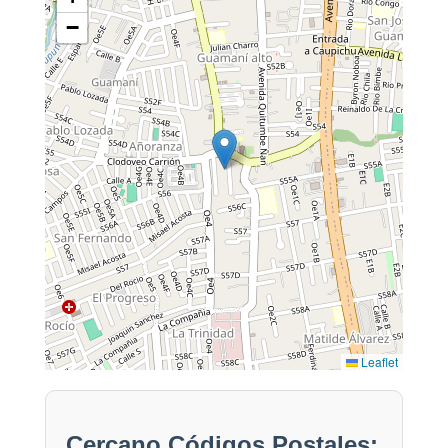
−
Leaflet
Cercano Códigos Postales: