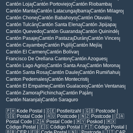
Cantón Loja
Cantón Portoviejo
Cantón Riobamba
|
|
|
Cantón Manta
Cantón Latacunga
Ibarra
Cantón Milagro
|
|
|
|
Cantón Chone
Cantón Babahoyo
Cantón Otavalo
|
|
|
Cantón Tulcán
Cantón Santa Elena
Cantón Jipijapa
|
|
|
Cantón Quevedo
Cantón Guaranda
Cantón Quinindé
|
|
|
Cantón Pasaje
Cantón Pastaza
Durán
Cantón Vinces
|
|
|
|
Cantón Cayambe
Cantón Pujilí
Cantón Mejía
|
|
|
Cantón El Carmen
Cantón Bolívar
|
|
Francisco De Orellana Canton
Cantón Azogues
|
|
Cantón Lago Agrio
Cantón Santa Ana
Cantón Morona
|
|
|
Cantón Santa Rosa
Cantón Daule
Cantón Rumiñahui
|
|
|
Canton Pedernales
Cantón Montecristi
|
|
Cantón El Empalme
Cantón Gualaceo
Cantón Ventanas
|
|
|
Cantón Zamora
Pichincha
Cantón Paján
|
|
|
Cantón Naranjal
Cantón Saraguro
|
🇵🇭
Kode Postal
| 🇩🇪
Postleitzahl
| 🇬🇧
Postcode
|
🇸🇬
Postal Code
| 🇦🇺
Postcode
| 🇳🇿
Postcode
| 🇨🇦
Postal Code
| 🇿🇦
Postal Code
| 🇲🇾
Poskod
| 🇲🇽
Código Postal
| 🇪🇸
Código Postal
| 🇵🇹
Código Postal
|
🇧🇷
CEP
| 🇫🇷
Code Postal
| 🇳🇱
Postcode
| 🇮🇹
CAP