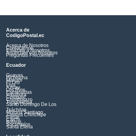
Acerca de
CodigoPostal.ec
Acerca de Nosotros
Contáctenos
Enlázate a Nosotros
Anúnciate con Nosotros
Preguntas Frecuentes
Ecuador
Guayas
Pichincha
Manabí
El Oro
Loja
Azuay
Los Ríos
Esmeraldas
Imbabura
Cotopaxi
Chimborazo
Tungurahua
Santo Domingo De Los
Tsáchilas
Morona Santiago
Zamora Chinchipe
Cañar
Carchi
Bolívar
Sucumbíos
Santa Elena