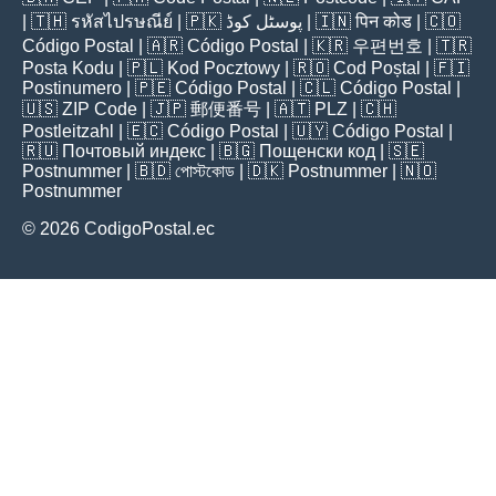
| 🇹🇭
รหัสไปรษณีย์
| 🇵🇰
پوسٹل کوڈ
| 🇮🇳
पिन कोड
| 🇨🇴
Código Postal
| 🇦🇷
Código Postal
| 🇰🇷
우편번호
| 🇹🇷
Posta Kodu
| 🇵🇱
Kod Pocztowy
| 🇷🇴
Cod Poștal
| 🇫🇮
Postinumero
| 🇵🇪
Código Postal
| 🇨🇱
Código Postal
|
🇺🇸
ZIP Code
| 🇯🇵
郵便番号
| 🇦🇹
PLZ
| 🇨🇭
Postleitzahl
| 🇪🇨
Código Postal
| 🇺🇾
Código Postal
|
🇷🇺
Почтовый индекс
| 🇧🇬
Пощенски код
| 🇸🇪
Postnummer
| 🇧🇩
পোস্টকোড
| 🇩🇰
Postnummer
| 🇳🇴
Postnummer
© 2026 CodigoPostal.ec